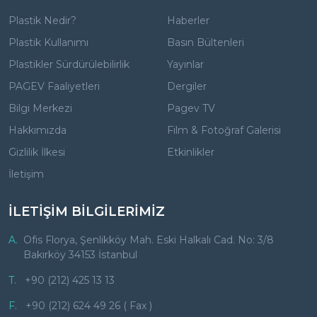
Plastik Nedir?
Haberler
Plastik Kullanımı
Basın Bültenleri
Plastikler Sürdürülebilirlik
Yayınlar
PAGEV Faaliyetleri
Dergiler
Bilgi Merkezi
Pagev TV
Hakkımızda
Film & Fotoğraf Galerisi
Gizlilik İlkesi
Etkinlikler
İletişim
İLETİŞİM BİLGİLERİMİZ
A.
Ofis Florya, Şenlikköy Mah. Eski Halkalı Cad. No: 3/8
Bakırköy 34153 İstanbul
T.
+90 (212) 425 13 13
F.
+90 (212) 624 49 26 ( Fax )