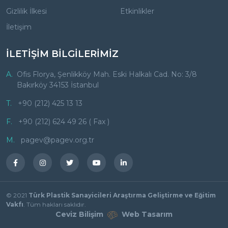
Gizlilik İlkesi
Etkinlikler
İletişim
İLETİŞİM BİLGİLERİMİZ
A.
Ofis Florya, Şenlikköy Mah. Eski Halkalı Cad. No: 3/8
Bakırköy 34153 İstanbul
T.
+90 (212) 425 13 13
F.
+90 (212) 624 49 26 ( Fax )
M.
pagev@pagev.org.tr
© 2021
Türk Plastik Sanayicileri Araştırma Geliştirme ve Eğitim
Vakfı
. Tüm hakları saklıdır.
Ceviz Bilişim
Web Tasarım