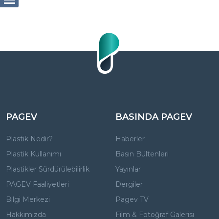
PAGEV
BASINDA PAGEV
Plastik Nedir?
Haberler
Plastik Kullanımı
Basın Bültenleri
Plastikler Sürdürülebilirlik
Yayınlar
PAGEV Faaliyetleri
Dergiler
Bilgi Merkezi
Pagev TV
Hakkımızda
Film & Fotoğraf Galerisi