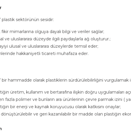
r
plastik sektörünün sesidir:
 fikir mimarlarına olguya dayalı bilgi ve veriler sağlar;
al ve uluslararası düzeyde ilgili paydaşlarla ağ oluşturur.;
yiyi ulusal ve uluslararası düzeylerde temsil eder;
lerinde hakkaniyetli ticareti muhafaza eder.
ir hammadde olarak plastiklerin sürdürülebilirliğini vurgulamak i
tiğin üretim, kullanım ve bertarafına ilişkin doğru uygulamaları açı
en fazla polimer ve bunların ara ürünlerinin çevre parmak izini ( ya d
tiğin bir enerji ve kaynak koruyucusu olarak katkısını onaylar;
 dönüştürülebilir ve geri kazanılabilir bir madde olan plastiğin eko
m