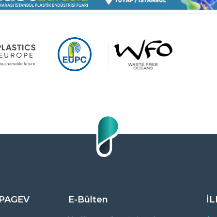
 PAGEV
E-Bülten
İL