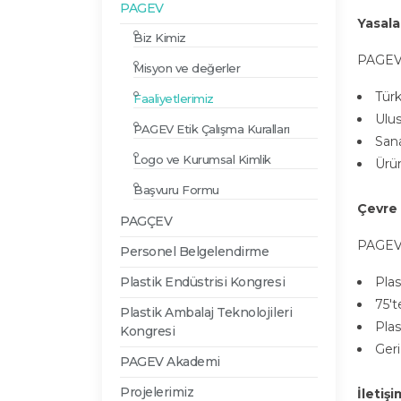
PAGEV
Yasala
Biz Kimiz
PAGEV 
Misyon ve değerler
Türk
Faaliyetlerimiz
Ulus
PAGEV Etik Çalışma Kuralları
Sana
Logo ve Kurumsal Kimlik
Ürün
Başvuru Formu
Çevre
PAGÇEV
PAGEV b
Personel Belgelendirme
Plastik Endüstrisi Kongresi
Plas
75't
Plastik Ambalaj Teknolojileri
Plas
Kongresi
Geri
PAGEV Akademi
Projelerimiz
İletişi