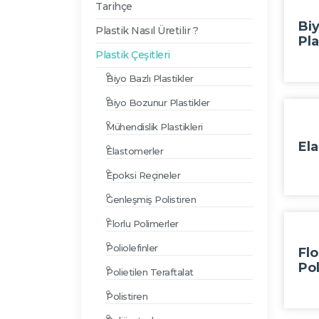
Tarihçe
Biy
Plastik Nasıl Üretilir ?
Pla
Plastik Çeşitleri
Biyo Bazlı Plastikler
Biyo Bozunur Plastikler
Mühendislik Plastikleri
El
Elastomerler
Epoksi Reçineler
Genleşmiş Polistiren
Florlu Polimerler
Poliolefinler
Flo
Po
Polietilen Teraftalat
Polistiren