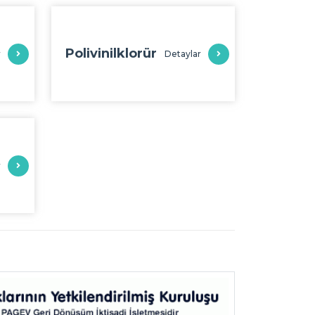
Polivinilklorür
r
Detaylar
r