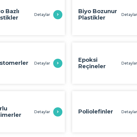
o Bazlı
Biyo Bozunur
Detaylar
Detayla
stikler
Plastikler
Epoksi
astomerler
Detaylar
Detayla
Reçineler
rlu
Poliolefinler
Detaylar
Detayla
limerler