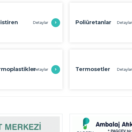
istiren
Poliüretanlar
Detaylar
Detayla
rmoplastikler
Termosetler
Detaylar
Detayla