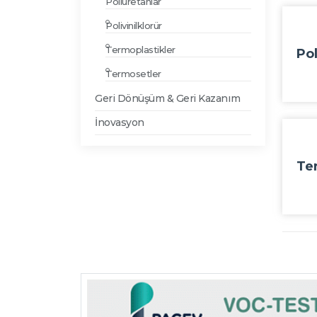
Poliüretanlar
Polivinilklorür
Termoplastikler
Pol
Termosetler
Geri Dönüşüm & Geri Kazanım
İnovasyon
Te