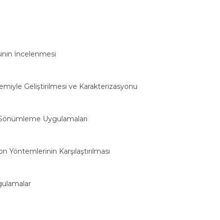
sinin İncelenmesi
iyle Geliştirilmesi ve Karakterizasyonu
im Sönümleme Uygulamaları
 Yöntemlerinin Karşılaştırılması
gulamalar