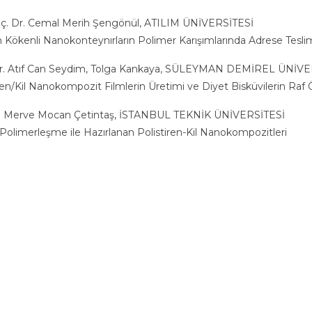
oç. Dr. Cemal Merih Şengönül, ATILIM ÜNİVERSİTESİ
 Kökenli Nanokonteynırların Polimer Karışımlarında Adrese Teslim
r. Atıf Can Seydim, Tolga Kankaya, SÜLEYMAN DEMİREL ÜNİVE
len/Kil Nanokompozit Filmlerin Üretimi ve Diyet Bisküvilerin Raf
r. Merve Mocan Çetintaş, İSTANBUL TEKNİK ÜNİVERSİTESİ
 Polimerleşme ile Hazırlanan Polistiren-Kil Nanokompozitleri