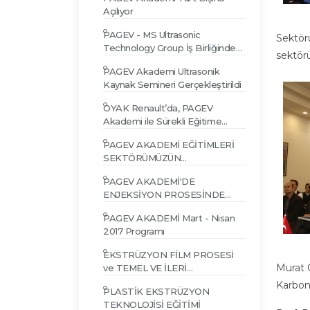
Açılıyor
PAGEV - MS Ultrasonic
Sektör
Technology Group İş Birliğinde
sektör
Ultrasonik Kaynak Semineri
PAGEV Akademi Ultrasonik
Kaynak Semineri Gerçekleştirildi
OYAK Renault’da, PAGEV
Akademi ile Sürekli Eğitime
Devam
PAGEV AKADEMİ EĞİTİMLERİ
SEKTÖRÜMÜZÜN
İHTİYAÇLARINA GÖRE DEVAM
PAGEV AKADEMİ'DE
EDİYOR
ENJEKSİYON PROSESİNDE
KARŞILAŞILAN HATALAR VE
PAGEV AKADEMİ Mart - Nisan
ÇÖZÜMLERİ EĞİTİMİ
2017 Programı
EKSTRÜZYON FİLM PROSESİ
Murat
ve TEMEL VE İLERİ
ENJEKSİYON TEKNOLOJİLERİ
Karbon
PLASTİK EKSTRÜZYON
EĞİTİMİ
TEKNOLOJİSİ EĞİTİMİ