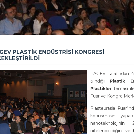
AGEV PLASTİK ENDÜSTRİSİ KONGRESİ
EKLEŞTİRİLDİ
PAGEV tarafından 4 y
alındığı
Plastik E
Plastikler
teması ile
Fuar ve Kongre Merkez
Plasteurasia Fuar’ı
konuşmasını yapa
nanoteknolojinin 
nitelendirildiğini v