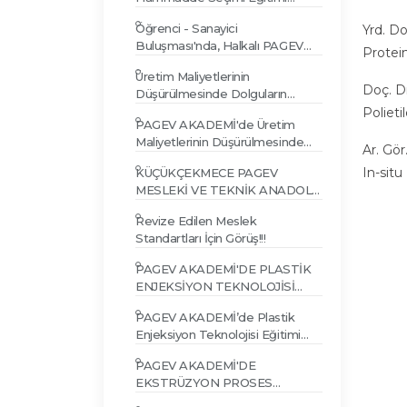
PAGEV AKADEMİ'de
Öğrenci - Sanayici
Yrd. D
gerçekleşti...
Buluşması'nda, Halkalı PAGEV
Protein
Lisesi öğrencileri, Gür Plastik
Üretim Maliyetlerinin
tesislerini incelediler...
Doç. D
Düşürülmesinde Dolguların
Kullanımı Eğitimi 31 MART 2015
Polieti
PAGEV AKADEMİ'de Üretim
Maliyetlerinin Düşürülmesinde
Ar. Gö
Dolguların Kullanımı Eğitimi
In-situ
KÜÇÜKÇEKMECE PAGEV
Yapıldı
MESLEKİ VE TEKNİK ANADOLU
LİSESİ AÇILDI
Revize Edilen Meslek
Standartları İçin Görüş!!!
PAGEV AKADEMİ'DE PLASTİK
ENJEKSİYON TEKNOLOJİSİ
EĞİTİMİ (Seviye 1) PAGEV
PAGEV AKADEMİ’de Plastik
AKADEMİ'DE...
Enjeksiyon Teknolojisi Eğitimi
yapıldı…
PAGEV AKADEMİ'DE
EKSTRÜZYON PROSES
ESASLARI VE PROBLEM