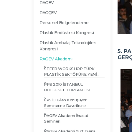
PAGEV
PAGÇEV
Personel Belgelendirme
Plastik Endüstrisi Kongresi
Plastik Ambalaj Teknolojileri
Kongresi
5. P
GERÇ
PAGEV Akademi
STEER WORKSHOP TÜRK
PLASTİK SEKTÖRÜNE YENİ
TEKNOLOJİLER SUNDU...
PPS 2010 İSTANBUL
BÖLGESEL TOPLANTISI
EVSİD Bilen Konuşuyor
Seminerine Davetlisiniz
PAGEV Akademi İhracat
Semineri
PAGEV Akademi Yurt Dışına