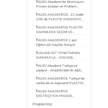
PAGEV Akademi'de Ekstrüzyon
GİDERME EĞİTİMİ
Proses Esasları ve Problem
Giderme Eğitimi Gerçekleşti
PAGEV AKADEMİ'DE... 22 Aralık
2015 de PLASTİK ENJEKSİYON
TEKNOLOJİSİ SEVİYE 2 EĞİTİMİ
PAGEV AKADEMİ'DE PLASTİK
HAMMADDE SEÇİMİ VE
PROSESLERE ETKİSİ EĞİTİMİ
PAGEV AKADEMİ'DE 2 ayrı
Eğitim için Kayıtlar Sürüyor
KOSGEB ÜST YÖNETİMİNİN
SUNUMUYLA.... KOSGEB
DESTEK PROGRAMLARI
PAGEV Akademi Türkiye'ye
TANITIM VE BİLGİLENDİRME
yayılıyor... Anadolu'daki ilk eğitim
SEMİNERİ
Konya'da gerçekleşti
PAGEV AKADEMİ'DE Türkiye'de
verilecek en kapsamlı PLASTİK
PARÇA TASARIMI EĞİTİMİ
PAGEV AKADEMİ'DE
EKSTRÜZYON PROSES
ESASLARI VE PROBLEM
Projelerimiz
GİDERME EĞİTİMİ