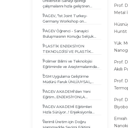
Üniversite-Sanayi işbirliği
Prof. D
çalışmalarını hızla geliştiren
PAGEV, İ.T.Ü. ’nde düzenlenen
Metal 
PAGEV, “1st Joint Turkey-
BİTOK Kongresindeydi…
Germany Workshop on
Hüsnüg
Polymeric Nanocomposites”
PAGEV Öğrenci - Sanayici
Huntit
Etkinliğindeydi…
Buluşmasının Konuğu Selçuk
AKSOY oldu...
Yük. M
PLASTİK ENJEKSİYON
Nanogü
TEKNOLOJİSİ VE PLASTİK
ÜRÜN GELİŞTİRME SEMİNERİ
Polimer Bilimi ve Teknolojisi
Prof. 
Eğitiminde ve Araştırmalarında
Akıllı
Son Gelişmeler Çalıştayı,
DSM Uygulama Geliştirme
Hacettepe Üniversitesinde
Prof. 
Müdürü Faruk ÜNLÜUYSAL,
yapıldı
“Plastik Enjeksiyon Teknolojisi ve
Termop
PAGEV AKADEMİ'den Yeni
Plastik Ürün Geliştirme Semineri”
Eğitim...ENJEKSİYONLA
verdi
Prof. 
ÜRETİMDE KARŞILAŞILAN
PAGEV AKADEMİ Eğitimleri
Biyobo
SORUNLAR VE ÇÖZÜMLERİ
Hızla Sürüyor…! Enjeksiyonla
Üretimde Karşılaşılan Sorunlar ve
Emrah 
Verimli Üretim için Doğru
Çözümler Eğitimi verildi…
Nanoki
Hammadde Seçimi Eğitimi