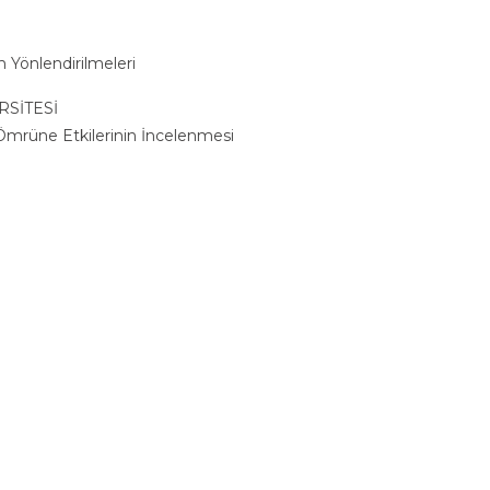
 Yönlendirilmeleri
RSİTESİ
 Ömrüne Etkilerinin İncelenmesi