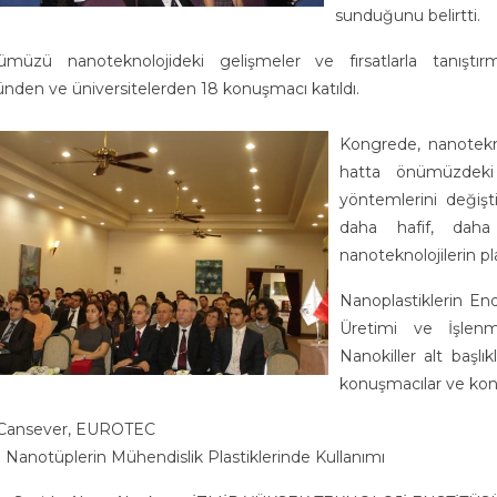
sunduğunu belirtti.
ümüzü nanoteknolojideki gelişmeler ve fırsatlarla tanışt
ünden ve üniversitelerden 18 konuşmacı katıldı.
Kongrede, nanotekno
hatta önümüzdeki 
yöntemlerini değişt
daha hafif, dah
nanoteknolojilerin pla
Nanoplastiklerin End
Üretimi ve İşlenm
Nanokiller alt başlı
konuşmacılar ve konu
 Cansever, EUROTEC
 Nanotüplerin Mühendislik Plastiklerinde Kullanımı