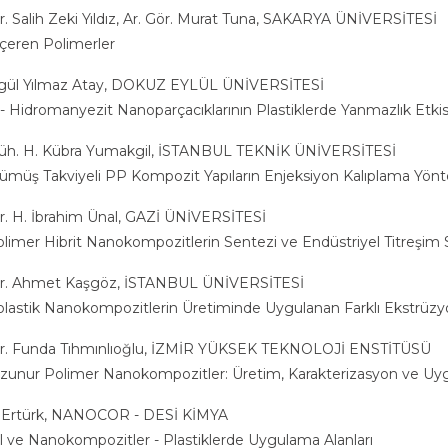
r. Salih Zeki Yıldız, Ar. Gör. Murat Tuna, SAKARYA ÜNİVERSİTESİ
İçeren Polimerler
ül Yılmaz Atay, DOKUZ EYLÜL ÜNİVERSİTESİ
 - Hidromanyezit Nanoparçacıklarının Plastiklerde Yanmazlık Etki
üh. H. Kübra Yumakgil, İSTANBUL TEKNİK ÜNİVERSİTESİ
müş Takviyeli PP Kompozit Yapıların Enjeksiyon Kalıplama Yöntem
Dr. H. İbrahim Ünal, GAZİ ÜNİVERSİTESİ
 Polimer Hibrit Nanokompozitlerin Sentezi ve Endüstriyel Titreş
Dr. Ahmet Kaşgöz, İSTANBUL ÜNİVERSİTESİ
lastik Nanokompozitlerin Üretiminde Uygulanan Farklı Ekstrüzyon
Dr. Funda Tıhmınlıoğlu, İZMİR YÜKSEK TEKNOLOJİ ENSTİTÜSÜ
zunur Polimer Nanokompozitler: Üretim, Karakterizasyon ve Uy
Ertürk, NANOCOR - DESİ KİMYA
l ve Nanokompozitler - Plastiklerde Uygulama Alanları