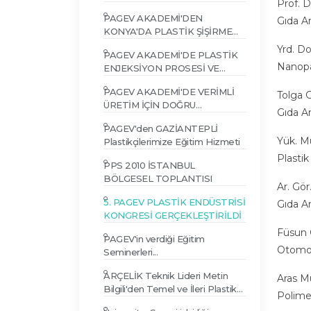
Prof. 
PAGEV AKADEMİ'DEN
Gıda A
KONYA'DA PLASTİK ŞİŞİRME
TEKNOLOJİSİ EĞİTİMİ
Yrd. D
PAGEV AKADEMİ'DE PLASTİK
Nanopar
ENJEKSİYON PROSESİ VE
PROBLEM ÇÖZÜMLERİ EĞİTİMİ
PAGEV AKADEMİ'DE VERİMLİ
Tolga 
ÜRETİM İÇİN DOĞRU
Gıda Am
HAMMADDE SEÇİMİ EĞİTİMİ
PAGEV'den GAZİANTEPLİ
Yük. M
Plastikçilerimize Eğitim Hizmeti
Plasti
PPS 2010 İSTANBUL
BÖLGESEL TOPLANTISI
Ar. Gö
5. PAGEV PLASTİK ENDÜSTRİSİ
Gıda A
KONGRESİ GERÇEKLEŞTİRİLDİ
Füsun
PAGEV'in verdiği Eğitim
Otomot
Seminerleri...
ARÇELİK Teknik Lideri Metin
Aras M
Bilgili'den Temel ve İleri Plastik
Polimer
Enjeksiyon Semineri