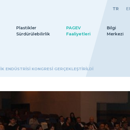
TR
E
Plastikler
PAGEV
Bilgi
Sürdürülebilirlik
Faaliyetleri
Merkezi
TİK ENDÜSTRİSİ KONGRESİ GERÇEKLEŞTİRİLDİ