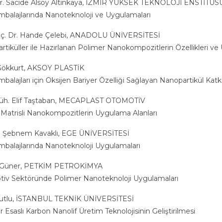
Dr. Sacide Alsoy Altınkaya, İZMİR YÜKSEK TEKNOLOJİ ENSTİTÜS
mbalajlarında Nanoteknoloji ve Uygulamaları
oç. Dr. Hande Çelebi, ANADOLU ÜNİVERSİTESİ
tiküller ile Hazırlanan Polimer Nanokompozitlerin Özellikleri ve
Gökkurt, AKSOY PLASTİK
balajları için Oksijen Bariyer Özelliği Sağlayan Nanopartikül Katkı
üh. Elif Taştaban, MECAPLAST OTOMOTİV
k Matrisli Nanokompozitlerin Uygulama Alanları
r. Şebnem Kavaklı, EGE ÜNİVERSİTESİ
mbalajlarında Nanoteknoloji Uygulamaları
 Güner, PETKİM PETROKİMYA
iv Sektöründe Polimer Nanoteknoloji Uygulamaları
utlu, İSTANBUL TEKNİK ÜNİVERSİTESİ
 Esaslı Karbon Nanolif Üretim Teknolojisinin Geliştirilmesi