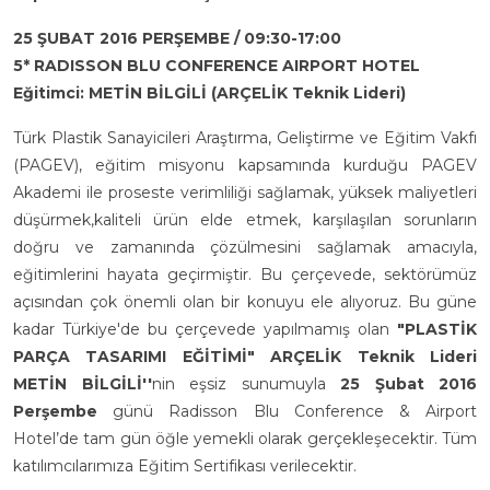
25 ŞUBAT 2016 PERŞEMBE / 09:30-17:00
5* RADISSON BLU CONFERENCE AIRPORT HOTEL
Eğitimci: METİN BİLGİLİ (ARÇELİK Teknik Lideri)
Türk Plastik Sanayicileri Araştırma, Geliştirme ve Eğitim Vakfı
(PAGEV), eğitim misyonu kapsamında kurduğu PAGEV
Akademi ile proseste verimliliği sağlamak, yüksek maliyetleri
düşürmek,kaliteli ürün elde etmek, karşılaşılan sorunların
doğru ve zamanında çözülmesini sağlamak amacıyla,
eğitimlerini hayata geçirmiştir. Bu çerçevede, sektörümüz
açısından çok önemli olan bir konuyu ele alıyoruz. Bu güne
kadar Türkiye'de bu çerçevede yapılmamış olan
"PLASTİK
PARÇA TASARIMI EĞİTİMİ" ARÇELİK Teknik Lideri
METİN BİLGİLİ''
nin eşsiz sunumuyla
25 Şubat 2016
Perşembe
günü Radisson Blu Conference & Airport
Hotel’de tam gün öğle yemekli olarak gerçekleşecektir. Tüm
katılımcılarımıza Eğitim Sertifikası verilecektir.