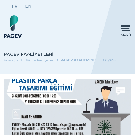
TR
EN
MENÜ
PAGEV FAALIYETLERI
PAGEV AKADEMİ'DE Türkiye'de verilecek en kapsamlı PLASTİK PARÇA TASARIMI EĞİTİMİ
Anasayfa
PAGEV Faaliyetleri