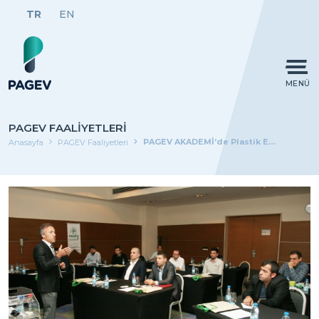
TR
EN
MENÜ
PAGEV FAALIYETLERI
PAGEV AKADEMİ’de Plastik Enjeksiyon Teknolojisi Eğitimi yapıldı…
Anasayfa
PAGEV Faaliyetleri