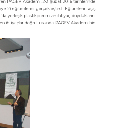
düren PAGEV Akademi, 2-3 Şubat 2016 tarihlerinde
ye 2) eğitimlerini gerçekleştirdi. Eğitimlerin açış
erleşik plastikçilerimizin ihtiyaç duyduklarını
dilen ihtiyaçlar doğrultusunda PAGEV Akademi’nin