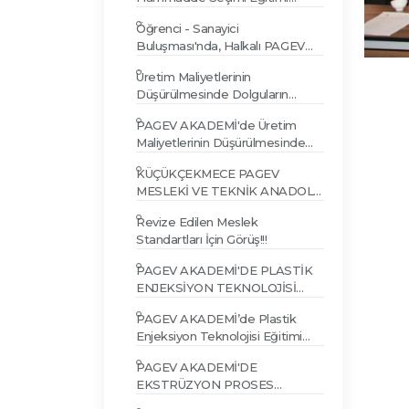
PAGEV AKADEMİ'de
Öğrenci - Sanayici
gerçekleşti...
Buluşması'nda, Halkalı PAGEV
Lisesi öğrencileri, Gür Plastik
Üretim Maliyetlerinin
tesislerini incelediler...
Düşürülmesinde Dolguların
Kullanımı Eğitimi 31 MART 2015
PAGEV AKADEMİ'de Üretim
Maliyetlerinin Düşürülmesinde
Dolguların Kullanımı Eğitimi
KÜÇÜKÇEKMECE PAGEV
Yapıldı
MESLEKİ VE TEKNİK ANADOLU
LİSESİ AÇILDI
Revize Edilen Meslek
Standartları İçin Görüş!!!
PAGEV AKADEMİ'DE PLASTİK
ENJEKSİYON TEKNOLOJİSİ
EĞİTİMİ (Seviye 1) PAGEV
PAGEV AKADEMİ’de Plastik
AKADEMİ'DE...
Enjeksiyon Teknolojisi Eğitimi
yapıldı…
PAGEV AKADEMİ'DE
EKSTRÜZYON PROSES
ESASLARI VE PROBLEM