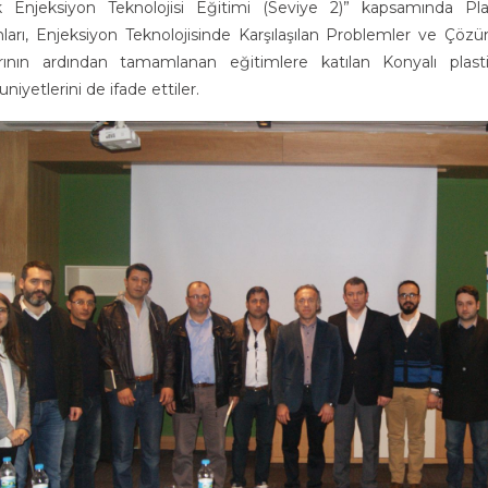
ik Enjeksiyon Teknolojisi Eğitimi (Seviye 2)” kapsamında Pl
arı, Enjeksiyon Teknolojisinde Karşılaşılan Problemler ve Çözümle
arının ardından tamamlanan eğitimlere katılan Konyalı plas
yetlerini de ifade ettiler.