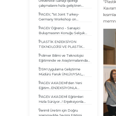
Üniversite-Sanayi işbirliği
“Plast
çalışmalarını hızla geliştiren
Kavraml
PAGEV, İ.T.Ü. ’nde düzenlenen
PAGEV, “1st Joint Turkey-
kısıml
BİTOK Kongresindeydi…
Germany Workshop on
memnuni
Polymeric Nanocomposites”
PAGEV Öğrenci - Sanayici
Etkinliğindeydi…
Buluşmasının Konuğu Selçuk
AKSOY oldu...
PLASTİK ENJEKSİYON
TEKNOLOJİSİ VE PLASTİK
ÜRÜN GELİŞTİRME SEMİNERİ
Polimer Bilimi ve Teknolojisi
Eğitiminde ve Araştırmalarında
Son Gelişmeler Çalıştayı,
DSM Uygulama Geliştirme
Hacettepe Üniversitesinde
Müdürü Faruk ÜNLÜUYSAL,
yapıldı
“Plastik Enjeksiyon Teknolojisi ve
PAGEV AKADEMİ'den Yeni
Plastik Ürün Geliştirme Semineri”
Eğitim...ENJEKSİYONLA
verdi
ÜRETİMDE KARŞILAŞILAN
PAGEV AKADEMİ Eğitimleri
SORUNLAR VE ÇÖZÜMLERİ
Hızla Sürüyor…! Enjeksiyonla
Üretimde Karşılaşılan Sorunlar ve
Verimli Üretim için Doğru
Çözümler Eğitimi verildi…
Hammadde Seçimi Eğitimi