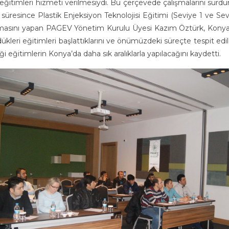
 eğitimleri hizmeti verilmesiydi. Bu çerçevede çalışmalarını sür
 süresince Plastik Enjeksiyon Teknolojisi Eğitimi (Seviye 1 ve Sevi
asını yapan PAGEV Yönetim Kurulu Üyesi Kazım Öztürk, Konya’da y
ükleri eğitimleri başlattıklarını ve önümüzdeki süreçte tespit e
i eğitimlerin Konya’da daha sık aralıklarla yapılacağını kaydetti.