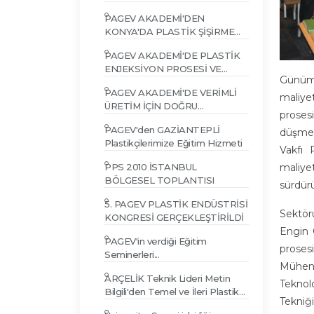
PAGEV AKADEMİ'DEN
KONYA'DA PLASTİK ŞİŞİRME
TEKNOLOJİSİ EĞİTİMİ
PAGEV AKADEMİ'DE PLASTİK
ENJEKSİYON PROSESİ VE
Günümü
PROBLEM ÇÖZÜMLERİ EĞİTİMİ
PAGEV AKADEMİ'DE VERİMLİ
maliye
ÜRETİM İÇİN DOĞRU
proses
HAMMADDE SEÇİMİ EĞİTİMİ
PAGEV'den GAZİANTEPLİ
düşmekt
Plastikçilerimize Eğitim Hizmeti
Vakfı 
PPS 2010 İSTANBUL
maliye
BÖLGESEL TOPLANTISI
sürdür
5. PAGEV PLASTİK ENDÜSTRİSİ
Sektör
KONGRESİ GERÇEKLEŞTİRİLDİ
Engin 
PAGEV'in verdiği Eğitim
prosesi
Seminerleri...
Mühend
ARÇELİK Teknik Lideri Metin
Teknolo
Bilgili'den Temel ve İleri Plastik
Tekniğ
Enjeksiyon Semineri