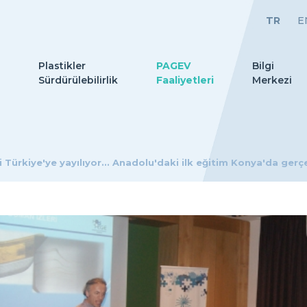
TR
E
Plastikler
PAGEV
Bilgi
Sürdürülebilirlik
Faaliyetleri
Merkezi
ürkiye'ye yayılıyor... Anadolu'daki ilk eğitim Konya'da gerçe