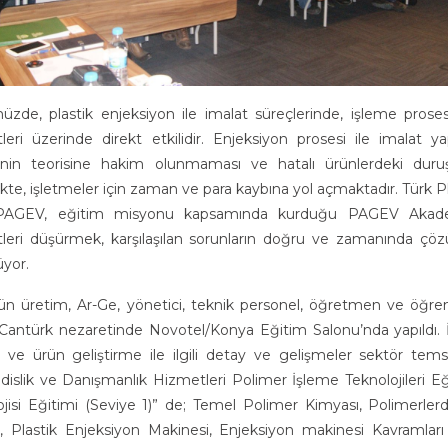
zde, plastik enjeksiyon ile imalat süreçlerinde, işleme prosesi
tleri üzerinde direkt etkilidir. Enjeksiyon prosesi ile imalat 
inin teorisine hakim olunmaması ve hatalı ürünlerdeki duruş
e, işletmeler için zaman ve para kaybına yol açmaktadır. Türk Pla
PAGEV, eğitim misyonu kapsamında kurduğu PAGEV Akademi 
tleri düşürmek, karşılaşılan sorunların doğru ve zamanında çöz
üyor.
ün üretim, Ar-Ge, yönetici, teknik personel, öğretmen ve öğren
Cantürk nezaretinde Novotel/Konya Eğitim Salonu’nda yapıldı. 
 ve ürün geliştirme ile ilgili detay ve gelişmeler sektör temsil
islik ve Danışmanlık Hizmetleri Polimer İşleme Teknolojileri E
jisi Eğitimi (Seviye 1)” de; Temel Polimer Kimyası, Polimerlerde
i, Plastik Enjeksiyon Makinesi, Enjeksiyon makinesi Kavramları b