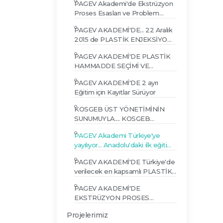
PAGEV Akademi'de Ekstrüzyon
GİDERME EĞİTİMİ
Proses Esasları ve Problem
Giderme Eğitimi Gerçekleşti
PAGEV AKADEMİ'DE... 22 Aralık
2015 de PLASTİK ENJEKSİYON
TEKNOLOJİSİ SEVİYE 2 EĞİTİMİ
PAGEV AKADEMİ'DE PLASTİK
HAMMADDE SEÇİMİ VE
PROSESLERE ETKİSİ EĞİTİMİ
PAGEV AKADEMİ'DE 2 ayrı
Eğitim için Kayıtlar Sürüyor
KOSGEB ÜST YÖNETİMİNİN
SUNUMUYLA.... KOSGEB
DESTEK PROGRAMLARI
PAGEV Akademi Türkiye'ye
TANITIM VE BİLGİLENDİRME
yayılıyor... Anadolu'daki ilk eğitim
SEMİNERİ
Konya'da gerçekleşti
PAGEV AKADEMİ'DE Türkiye'de
verilecek en kapsamlı PLASTİK
PARÇA TASARIMI EĞİTİMİ
PAGEV AKADEMİ'DE
EKSTRÜZYON PROSES
ESASLARI VE PROBLEM
Projelerimiz
GİDERME EĞİTİMİ