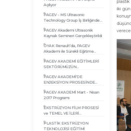
plastik
Açılıyor
iki gün
PAGEV - MS Ultrasonic
konuşm
Technology Group İş Birliğinde
düşünd
Ultrasonik Kaynak Semineri
PAGEV Akademi Ultrasonik
vereceğ
Kaynak Semineri Gerçekleştirildi
OYAK Renault’da, PAGEV
Akademi ile Sürekli Eğitime
Devam
PAGEV AKADEMİ EĞİTİMLERİ
SEKTÖRÜMÜZÜN
İHTİYAÇLARINA GÖRE DEVAM
PAGEV AKADEMİ'DE
EDİYOR
ENJEKSİYON PROSESİNDE
KARŞILAŞILAN HATALAR VE
PAGEV AKADEMİ Mart - Nisan
ÇÖZÜMLERİ EĞİTİMİ
2017 Programı
EKSTRÜZYON FİLM PROSESİ
ve TEMEL VE İLERİ
ENJEKSİYON TEKNOLOJİLERİ
PLASTİK EKSTRÜZYON
EĞİTİMİ
TEKNOLOJİSİ EĞİTİMİ