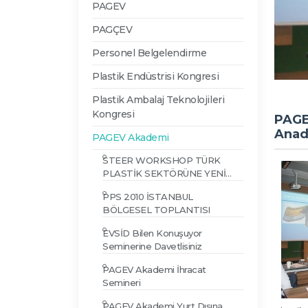
PAGEV
PAGÇEV
Personel Belgelendirme
Plastik Endüstrisi Kongresi
Plastik Ambalaj Teknolojileri
Kongresi
PAGE
Anado
PAGEV Akademi
STEER WORKSHOP TÜRK
PLASTİK SEKTÖRÜNE YENİ
TEKNOLOJİLER SUNDU...
PPS 2010 İSTANBUL
BÖLGESEL TOPLANTISI
EVSİD Bilen Konuşuyor
Seminerine Davetlisiniz
PAGEV Akademi İhracat
Semineri
PAGEV Akademi Yurt Dışına