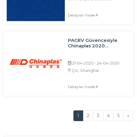
Detayları İncele
PAGEV Güvencesiyle
Chinaplas 2020
Uluslararası Plastik ve
Kauçuk Fuarı Seyahati
21-04-2020 - 24-04-2020
Çin, Shanghai
Detayları İncele
İleri
1
2
3
4
5
»