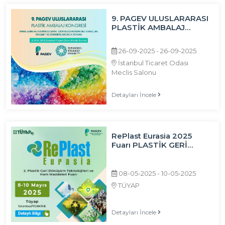
9. PAGEV ULUSLARARASI
PLASTİK AMBALAJ
KONGRESİ
26-09-2025 - 26-09-2025
İstanbul Ticaret Odası
Meclis Salonu
Detayları İncele
RePlast Eurasia 2025
Fuarı PLASTİK GERİ
DÖNÜŞÜM
TEKNOLOJİLERİ VE
HAMMADDELERİ
08-05-2025 - 10-05-2025
FUARI'NDA YERİNİZİ ALIN
TÜYAP
Detayları İncele