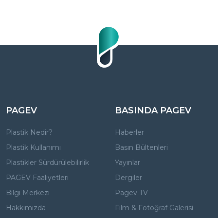
PAGEV
BASINDA PAGEV
Plastik Nedir?
Haberler
Plastik Kullanımı
Basın Bültenleri
Plastikler Sürdürülebilirlik
Yayınlar
PAGEV Faaliyetleri
Dergiler
Bilgi Merkezi
Pagev TV
Hakkımızda
Film & Fotoğraf Galerisi