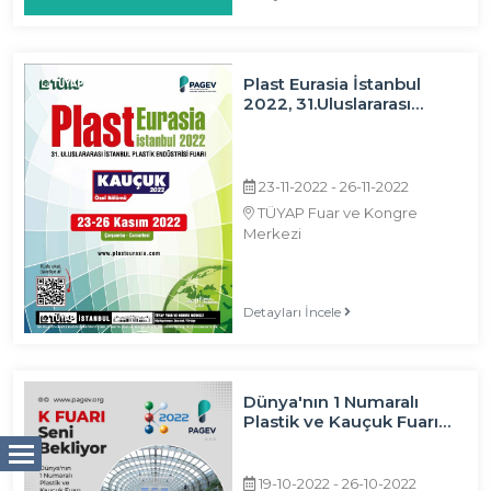
Plast Eurasia İstanbul
2022, 31.Uluslararası
İstanbul Plastik
Endüstrisi Fuarı – Kauçuk
Özel Bölümü
23-11-2022 - 26-11-2022
TÜYAP Fuar ve Kongre
Merkezi
Detayları İncele
Dünya'nın 1 Numaralı
Plastik ve Kauçuk Fuarı
K-2022 19-26 Ekim 2022
Düseldorf-Almanya
19-10-2022 - 26-10-2022