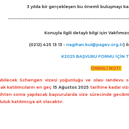
3 yılda bir gerçekleşen bu önemli buluşmayı kaçır
----------------------------------------------------------------------
Konuyla ilgili detaylı bilgi için Vakfı
(0212) 425 13 13 -
nagihan.kul@pagev.org.tr
) i
K2025 BAŞVURU FORMU İÇİN T
ÖNEMLİ NOT!
abilecek Schengen vizesi yoğunluğu ve olası randevu so
cak katılımcıların en geç
15 Ağustos 2025
tarihine kadar vi
ihten sonra yapılacak başvurularda vize sürecinde gecikme
uluk katılımcıya ait olacaktır.