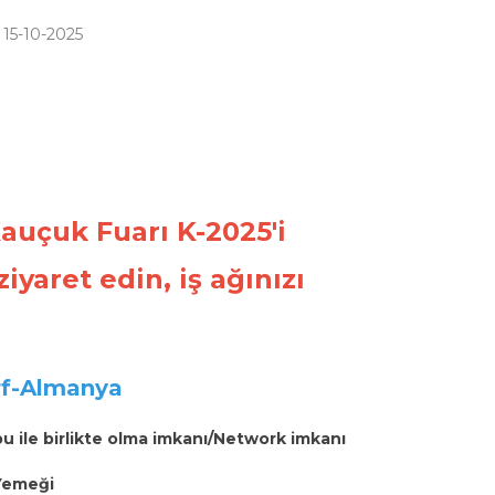
 15-10-2025
Kauçuk Fuarı K-2025'i
iyaret edin, iş ağınızı
rf-Almanya
bu ile birlikte olma imkanı/Network imkanı
 Yemeği