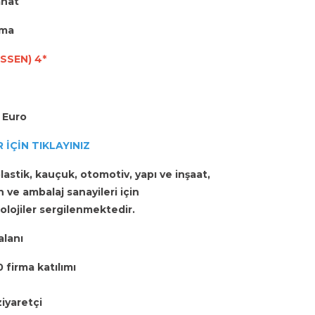
ahat
lama
SSEN) 4*
0 Euro
 İÇİN TIKLAYINIZ
astik, kauçuk, otomotiv, yapı ve inşaat,
n ve ambalaj sanayileri için
lojiler sergilenmektedir.
alanı
 firma katılımı
ziyaretçi