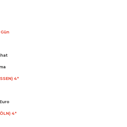
5 Gün
ahat
lama
SSEN) 4*
 Euro
KÖLN) 4*