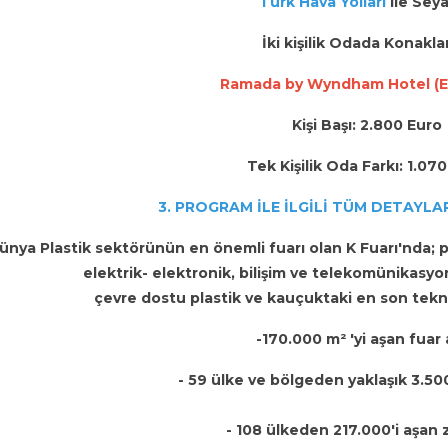
Türk Hava Yolları
ile Sey
İki kişilik Odada Konak
Ramada by Wyndham Hotel (E
Kişi Başı: 2.800 Euro
Tek Kişilik Oda Farkı: 1.07
3. PROGRAM İLE İLGİLİ TÜM DETAYLAR
ünya Plastik sektörünün en önemli fuarı olan K Fuarı'nda; pl
elektrik- elektronik, bilişim ve telekomünikasyo
çevre dostu plastik ve kauçuktaki en son tekno
-170.000 m² 'yi aşan fuar 
- 59 ülke ve bölgeden yaklaşık 3.500
- 108 ülkeden 217.000'i aşan 