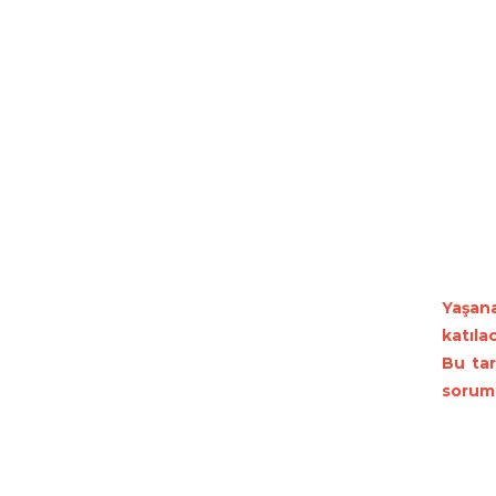
Yaşan
katıla
Bu tar
soruml