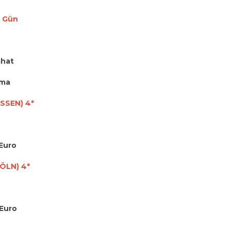
4 Gün
ahat
lama
SSEN) 4*
 Euro
KÖLN) 4*
 Euro