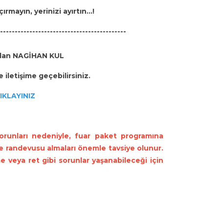
mayın, yerinizi ayırtın...!
-------------------------------------------
mızdan NAGİHAN KUL
le iletişime geçebilirsiniz.
IKLAYINIZ
runları nedeniyle, fuar paket programına
ze randevusu almaları önemle tavsiye olunur.
 veya ret gibi sorunlar yaşanabileceği için