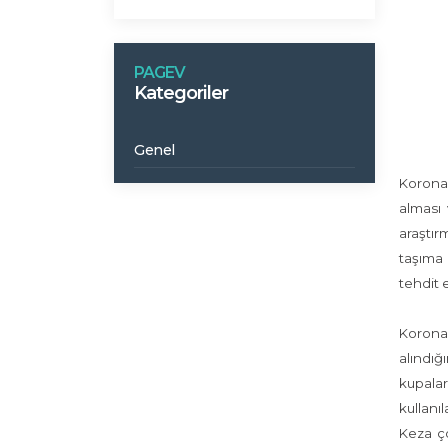
PAGEV
Kategoriler
Genel
Koronav
alması 
araştır
taşıma 
tehdit 
Koronav
alındığ
kupalar
kullanı
Keza ço