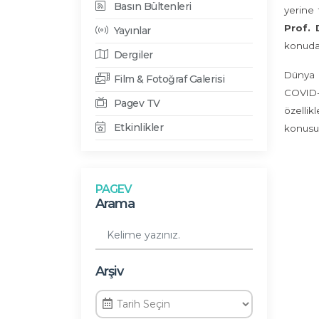
Basın Bültenleri
yerine 
Prof. 
Yayınlar
konuda 
Dergiler
Dünya g
Film & Fotoğraf Galerisi
COVID-1
Pagev TV
özellik
Etkinlikler
konusun
PAGEV
Arama
Arşiv