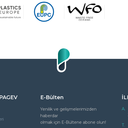
 PAGEV
E-Bülten
İL
A.
Yenilik ve gelişmelerimizden
haberdar
ri
olmak için E-Bültene abone olun!
T.