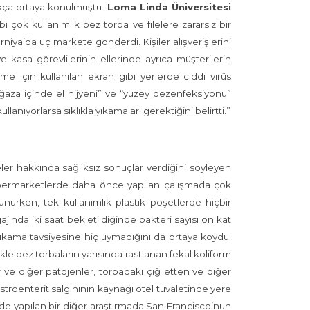
ıkça ortaya konulmuştu.
Loma Linda Üniversitesi
 çok kullanımlık bez torba ve filelere zararsız bir
orniya’da üç markete gönderdi. Kişiler alışverişlerini
e kasa görevlilerinin ellerinde ayrıca müşterilerin
me için kullanılan ekran gibi yerlerde ciddi virüs
“mağaza içinde el hijyeni” ve “yüzey dezenfeksiyonu”
lanıyorlarsa sıklıkla yıkamaları gerektiğini belirtti.”
eler hakkında sağlıksız sonuçlar verdiğini söyleyen
 süpermarketlerde daha önce yapılan çalışmada çok
urken, tek kullanımlık plastik poşetlerde hiçbir
ında iki saat bekletildiğinde bakteri sayısı on kat
 yıkama tavsiyesine hiç uymadığını da ortaya koydu.
le bez torbaların yarısında rastlanan fekal koliform
er ve diğer patojenler, torbadaki çiğ etten ve diğer
stroenterit salgınının kaynağı otel tuvaletinde yere
012’de yapılan bir diğer araştırmada San Francisco’nun