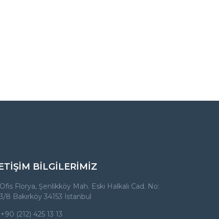
ETİŞİM BİLGİLERİMİZ
Ofis Florya, Şenlikköy Mah. Eski Halkalı Cad. No:
3/8 Bakırköy 34153 İstanbul
+90 (212) 425 13 13