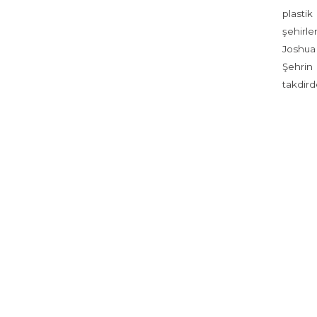
plastik
şehirle
Joshua 
Şehrin 
takdird