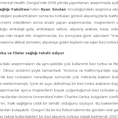
mental Health Dergisi’nde 2018 yılında yayımlanan araştırmada aç
ağlığı Fakültesi
’nden
Ryan Sinclair
öncülüğündeki araştırma ekibi
şdeğeri püskürttükten sonra bu torbaları görevli alışverişçilerle Kalif
cretini ödedikten sonra analiz yapan araştırmacılar, müşterilerin v
ğu ambalajlı gıda, ambalajsız sebze, alışveriş arabası, kasa, öde
sı riski tespit etti. Araştırmacılar, bu sonuçlara göre satıcıların 
larına dikkat etmeleri, alışverişe giden kişilerin ise eğer bez torba kul
ba ve fileler sağlığı tehdit ediyor
’daki araştırmaların da aynı şekilde çok kullanımlı bez torba ve fil
r. Öksüz sözlerini şöyle tamamladı: “Arizona ve Kaliforniya’daki
mlık bez torbaların neredeyse tümünde çok miktarda bakteri bulun
 rastlanmamıştı. İçine et suyu dökülmüş bir bez torba arabanın bagaj
Araştırmacılar ayrıca müşterilerin büyük çoğunluğunun bez torbaları
macılardan Arizona Üniversitesi’nden Charles Gerba, bulguların özellik
nin, ‘halk sağlığına ciddi bir tehdit’ olduğunu söylüyor. Bu bakteril
ardan bulaşabilir. Oregon’da bir kız futbol takımında görülen viral ga
mış tekrar kullanılabilen bir bez alışveriş torbası olarak belirlendi. 2