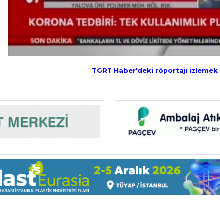
TGRT Haber'deki röportajı izlemek iç