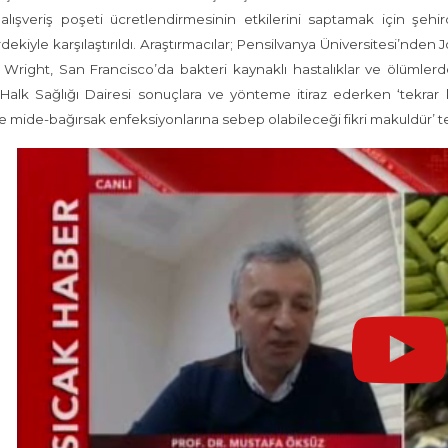
 alışveriş poşeti ücretlendirmesinin etkilerini saptamak için şeh
rdekiyle karşılaştırıldı. Araştırmacılar; Pensilvanya Üniversitesi’n
Wright, San Francisco’da bakteri kaynaklı hastalıklar ve ölümlerde 
Halk Sağlığı Dairesi sonuçlara ve yönteme itiraz ederken ‘tekrar k
e mide-bağırsak enfeksiyonlarına sebep olabileceği fikri makuldür’ t