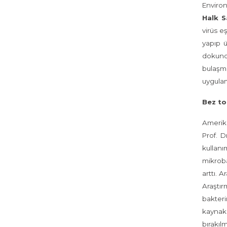
Environ
Halk S
virüs e
yapıp ü
dokundu
bulaşma
uygulama
Bez tor
Amerika
Prof. D
kullanı
mikroba
arttı. 
Araştır
bakteri
kaynakl
bırakıl