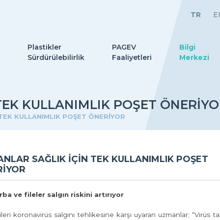
TR
E
Plastikler
PAGEV
Bilgi
Sürdürülebilirlik
Faaliyetleri
Merkezi
TEK KULLANIMLIK POŞET ÖNERİY
 TEK KULLANIMLIK POŞET ÖNERİYOR
NLAR SAĞLIK İÇİN TEK KULLANIMLIK POŞET
RİYOR
ba ve fileler salgın riskini artırıyor
ileri koronavirüs salgını tehlikesine karşı uyaran uzmanlar; “Virüs ta