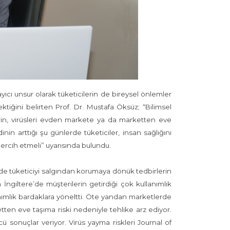
yıcı unsur olarak tüketicilerin de bireysel önlemler
iğini belirten Prof. Dr. Mustafa Öksüz; “Bilimsel
elerin, virüsleri evden markete ya da marketten eve
nin arttığı şu günlerde tüketiciler, insan sağlığını
 tercih etmeli” uyarısında bulundu.
nde tüketiciyi salgından korumaya dönük tedbirlerin
İngiltere’de müşterilerin getirdiği çok kullanımlık
nımlık bardaklara yöneltti. Öte yandan marketlerde
etten eve taşıma riski nedeniyle tehlike arz ediyor.
ücü sonuçlar veriyor. Virüs yayma riskleri Journal of