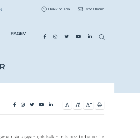
N
Hakkımızda
Bize Ulaşın
PAGEV
OR
şıma riski taşıyan çok kullanımlık bez torba ve file