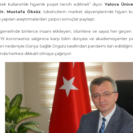
tek kullanımlık hijyenik poşet tercih edilmeli” diyor.
Yalova Ünive
Dr. Mustafa Öksüz
, tüketicilerin market alışverişlerinde hijyen k
yapılan araştırmalardan çarpıcı sonuçlar paylaştı.
enelinde binlerce insanı etkileyen, ölümlere ve sayısı her geçen
9 koronavirüs salgınına karşı bilim dünyası ve akademisyenler pe
leri nedeniyle Dünya Sağlık Örgütü tarafından pandemi ilan edildiğini 
da herkesi dikkatli olmaya çağırıyor.