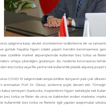
irüs salgınına karşı devlet otoritelerinin tedbirlerine ek ve tamamla
ve günlük hayatta hijyen odaklı yaşam trendini benimsemesi gerekt
malar özellikle market alışverişlerinde kullanılan bez torba ve fil
riskini ortaya çıkardığını gösteriyor. Bu nedenle koronavirüs tehdidi
eden bez torba veya file yerine tek kullanımlık plastik alışveriş poşeti
irüs COVID-19 salgınındaki artışla birlikte dünyanın pek çok ülkesi
ını anımsatan Prof. Dr. Öksüz, sözlerine şöyle devam etti: “Örneğin 
ı kabul etmeyen Starbucks, müşterilerini hijyen sebebiyle tek kulla
lan bez torba ve fileler de virüs ve bakterileri evden markete, mark
k kullanımlık bez torba ve filelerle ilgili yapılan araştırmalar ürküt