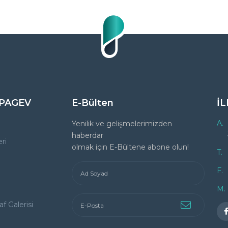
 PAGEV
E-Bülten
İL
A.
Yenilik ve gelişmelerimizden
haberdar
ri
olmak için E-Bültene abone olun!
T.
F.
M.
f Galerisi