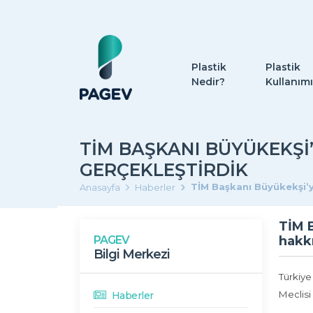
Plastik
Plastik
Nedir?
Kullanımı
TİM BAŞKANI BÜYÜKEKŞI’
GERÇEKLEŞTIRDIK
TİM Başkanı Büyükekşi’ye
Anasayfa
Haberler
TİM B
PAGEV
hakkı
Bilgi Merkezi
Türkiye
Meclisi
Haberler