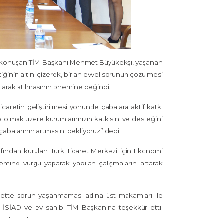
ntıda konuşan TİM Başkanı Mehmet Büyükekşi, yaşanan
inin altını çizerek, bir an evvel sorunun çözülmesi
ı olarak atılmasının önemine değindi.
icaretin geliştirilmesi yönünde çabalara aktif katkı
 olmak üzere kurumlarımızın katkısını ve desteğini
çabalarının artmasını bekliyoruz” dedi.
fından kurulan Türk Ticaret Merkezi için Ekonomi
nemine vurgu yaparak yapılan çalışmaların artarak
rette sorun yaşanmaması adına üst makamları ile
, İSİAD ve ev sahibi TİM Başkanına teşekkür etti.