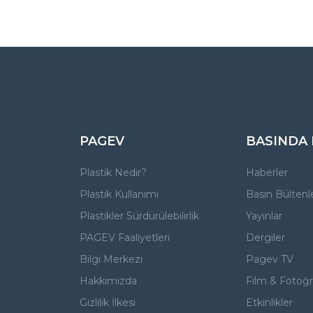
PAGEV
BASINDA
Plastik Nedir?
Haberler
Plastik Kullanımı
Basın Bültenle
Plastikler Sürdürülebilirlik
Yayınlar
PAGEV Faaliyetleri
Dergiler
Bilgi Merkezi
Pagev TV
Hakkımızda
Film & Fotoğra
Gizlilik İlkesi
Etkinlikler