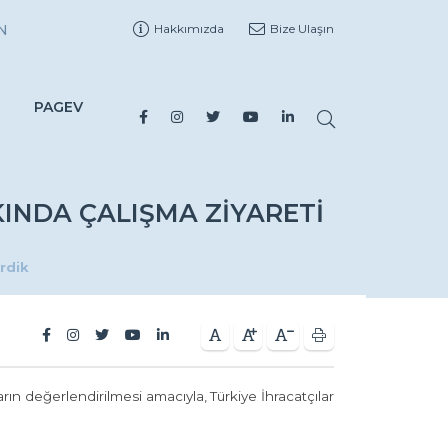
N
Hakkımızda
Bize Ulaşın
PAGEV
KINDA ÇALIŞMA ZIYARETI
irdik
ların değerlendirilmesi amacıyla, Türkiye İhracatçılar