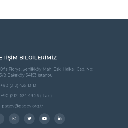
ETİŞİM BİLGİLERİMİZ
Ofis Florya, Şenlikköy Mah. Eski Halkalı Cad. No:
3/8 Bakırköy 34153 İstanbul
+90 (212) 425 13 13
+90 (212) 624 49 26 ( Fax )
pagev@pagev.org.tr