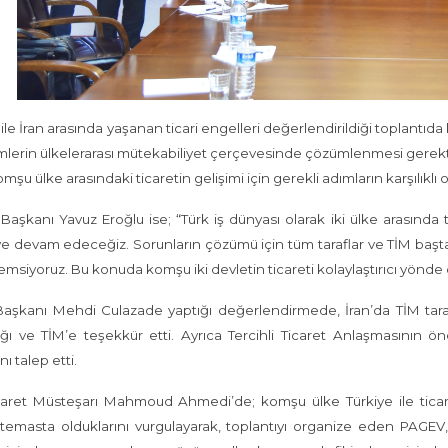
 ile İran arasında yaşanan ticari engelleri değerlendirildiği topla
lerin ülkelerarası mütekabiliyet çerçevesinde çözümlenmesi gerektiğ
komşu ülke arasındaki ticaretin gelişimi için gerekli adımların karşılıkl
aşkanı Yavuz Eroğlu ise; “Türk iş dünyası olarak iki ülke arasında t
 devam edeceğiz. Sorunların çözümü için tüm taraflar ve TİM başta
msiyoruz. Bu konuda komşu iki devletin ticareti kolaylaştırıcı yönde 
Başkanı Mehdi Culazade yaptığı değerlendirmede, İran’da TİM tara
ğı ve TİM’e teşekkür etti. Ayrıca Tercihli Ticaret Anlaşmasının ö
ı talep etti.
icaret Müsteşarı Mahmoud Ahmedi’de; komşu ülke Türkiye ile tica
 temasta olduklarını vurgulayarak, toplantıyı organize eden PAGEV