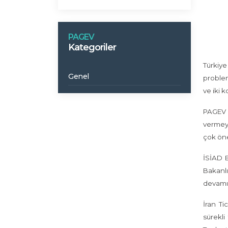
PAGEV
Kategoriler
Türkiye
Genel
problem
ve iki 
PAGEV B
vermeye
çok öne
İSİAD 
Bakanlı
devamın
İran T
sürekli