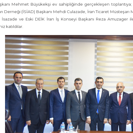
şkanı Mehmet Büyükekşi ev sahipliğinde gerçekleşen toplantıya; P
ı Derneği (İSİAD) Başkanı Mehdi Culazade, İran Ticaret Müsteşarı
 İsazade ve Eski DEİK İran İş Konseyi Başkanı Reza Amuzager il
z katıldılar.