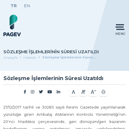
TR
EN
MENÜ
SÖZLEŞME İŞLEMLERININ SÜRESI UZATILDI
Sözleşme İşlemlerinin Süresi Uzatıldı
Anasayfa
Haberler
Sözleşme İşlemlerinin Süresi Uzatıldı
27/12/2017 tarihli ve 30283 sayılı Resmi Gazetede yayımlanarak
yürürlüğe giren Ambalaj Atıklarının Kontrolü Yönetmeliği’nin
20’nci Maddesi çerçevesinde, geri dönüşüm/geri kazanım
hedeflerinin yerine getirilmesi amacıyla yetkilendirilmiş