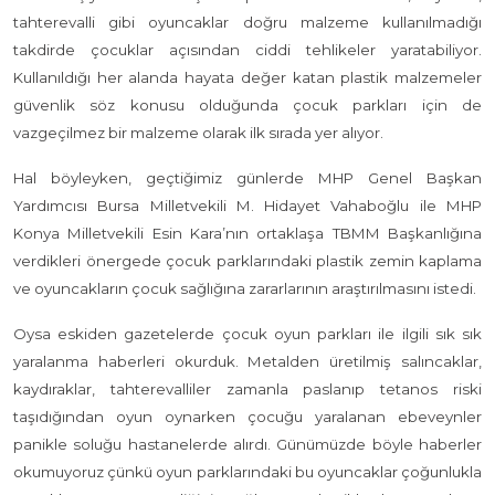
tahterevalli gibi oyuncaklar doğru malzeme kullanılmadığı
takdirde çocuklar açısından ciddi tehlikeler yaratabiliyor.
Kullanıldığı her alanda hayata değer katan plastik malzemeler
güvenlik söz konusu olduğunda çocuk parkları için de
vazgeçilmez bir malzeme olarak ilk sırada yer alıyor.
Hal böyleyken, geçtiğimiz günlerde MHP Genel Başkan
Yardımcısı Bursa Milletvekili M. Hidayet Vahaboğlu ile MHP
Konya Milletvekili Esin Kara’nın ortaklaşa TBMM Başkanlığına
verdikleri önergede çocuk parklarındaki plastik zemin kaplama
ve oyuncakların çocuk sağlığına zararlarının araştırılmasını istedi.
Oysa eskiden gazetelerde çocuk oyun parkları ile ilgili sık sık
yaralanma haberleri okurduk. Metalden üretilmiş salıncaklar,
kaydıraklar, tahterevalliler zamanla paslanıp tetanos riski
taşıdığından oyun oynarken çocuğu yaralanan ebeveynler
panikle soluğu hastanelerde alırdı. Günümüzde böyle haberler
okumuyoruz çünkü oyun parklarındaki bu oyuncaklar çoğunlukla