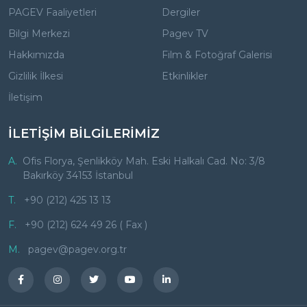
PAGEV Faaliyetleri
Dergiler
Bilgi Merkezi
Pagev TV
Hakkımızda
Film & Fotoğraf Galerisi
Gizlilik İlkesi
Etkinlikler
İletişim
İLETİŞİM BİLGİLERİMİZ
A.
Ofis Florya, Şenlikköy Mah. Eski Halkalı Cad. No: 3/8
Bakırköy 34153 İstanbul
T.
+90 (212) 425 13 13
F.
+90 (212) 624 49 26 ( Fax )
M.
pagev@pagev.org.tr