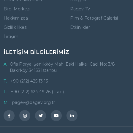
Bilgi Merkezi
Pagev TV
Hakkımızda
Film & Fotoğraf Galerisi
Gizlilik İlkesi
Etkinlikler
İletişim
İLETİŞİM BİLGİLERİMİZ
A.
Ofis Florya, Şenlikköy Mah. Eski Halkalı Cad. No: 3/8
Bakırköy 34153 İstanbul
T.
+90 (212) 425 13 13
F.
+90 (212) 624 49 26 ( Fax )
M.
pagev@pagev.org.tr