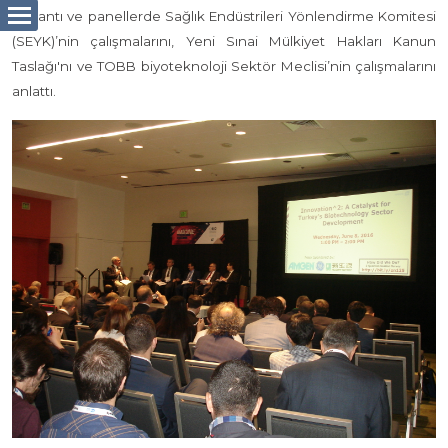
toplantı ve panellerde Sağlık Endüstrileri Yönlendirme Komitesi
(SEYK)’nin çalışmalarını, Yeni Sınai Mülkiyet Hakları Kanun
Taslağı'nı ve TOBB biyoteknoloji Sektör Meclisi’nin çalışmalarını
anlattı.