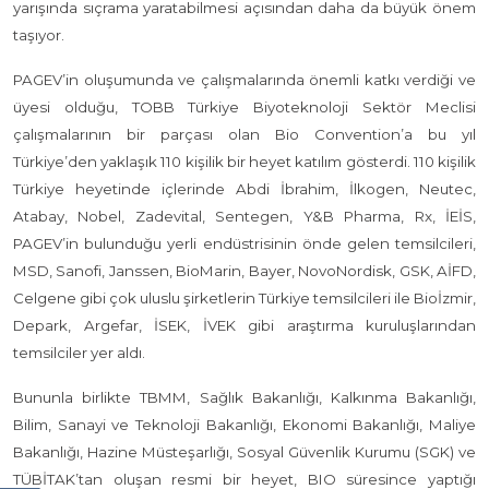
yarışında sıçrama yaratabilmesi açısından daha da büyük önem
taşıyor.
PAGEV’in oluşumunda ve çalışmalarında önemli katkı verdiği ve
üyesi olduğu, TOBB Türkiye Biyoteknoloji Sektör Meclisi
çalışmalarının bir parçası olan Bio Convention’a bu yıl
Türkiye’den yaklaşık 110 kişilik bir heyet katılım gösterdi. 110 kişilik
Türkiye heyetinde içlerinde Abdi İbrahim, İlkogen, Neutec,
Atabay, Nobel, Zadevital, Sentegen, Y&B Pharma, Rx, İEİS,
PAGEV’in bulunduğu yerli endüstrisinin önde gelen temsilcileri,
MSD, Sanofi, Janssen, BioMarin, Bayer, NovoNordisk, GSK, AİFD,
Celgene gibi çok uluslu şirketlerin Türkiye temsilcileri ile Bioİzmir,
Depark, Argefar, İSEK, İVEK gibi araştırma kuruluşlarından
temsilciler yer aldı.
Bununla birlikte TBMM, Sağlık Bakanlığı, Kalkınma Bakanlığı,
Bilim, Sanayi ve Teknoloji Bakanlığı, Ekonomi Bakanlığı, Maliye
Bakanlığı, Hazine Müsteşarlığı, Sosyal Güvenlik Kurumu (SGK) ve
TÜBİTAK’tan oluşan resmi bir heyet, BIO süresince yaptığı