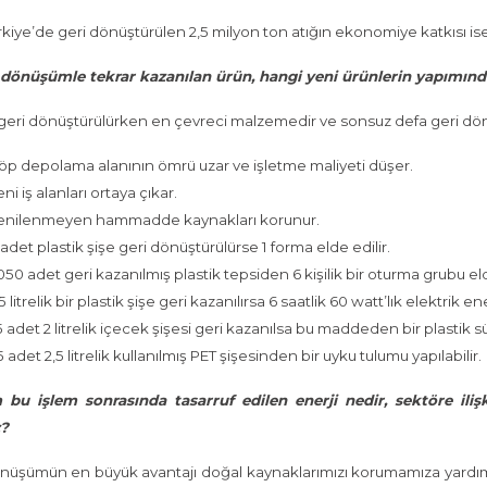
kiye’de geri dönüştürülen 2,5 milyon ton atığın ekonomiye katkısı ise 8
 dönüşümle tekrar kazanılan ürün, hangi yeni ürünlerin yapımında
 geri dönüştürülürken en çevreci malzemedir ve sonsuz defa geri dönüşt
Çöp depolama alanının ömrü uzar ve işletme maliyeti düşer.
eni iş alanları ortaya çıkar.
Yenilenmeyen hammadde kaynakları korunur.
 adet plastik şişe geri dönüştürülürse 1 forma elde edilir.
.050 adet geri kazanılmış plastik tepsiden 6 kişilik bir oturma grubu eld
.5 litrelik bir plastik şişe geri kazanılırsa 6 saatlik 60 watt’lık elektrik ene
5 adet 2 litrelik içecek şişesi geri kazanılsa bu maddeden bir plastik sü
5 adet 2,5 litrelik kullanılmış PET şişesinden bir uyku tulumu yapılabilir.
bu işlem sonrasında tasarruf edilen enerji nedir, sektöre ilişki
z?
nüşümün en büyük avantajı doğal kaynaklarımızı korumamıza yardımcı o