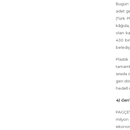
Bugün T
adet ge
(Türk P
kâğıda
olan ka
430 bin
belediy
Plastik
tamamla
sırada 
geri dö
hedefi 
4) Ger
PAGÇEV 
milyon 
ekonomi