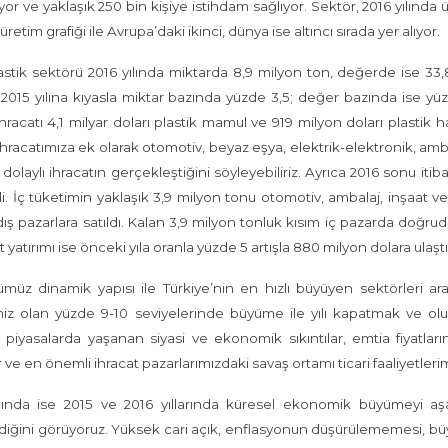
yor ve yaklaşık 250 bin kişiye istihdam sağlıyor. Sektör, 2016 yılında
 üretim grafiği ile Avrupa’daki ikinci, dünya ise altıncı sırada yer alıyor.
astik sektörü 2016 yılında miktarda 8,9 milyon ton, değerde ise 33,8
2015 yılına kıyasla miktar bazında yüzde 3,5; değer bazında ise 
ihracatı 4,1 milyar doları plastik mamul ve 919 milyon doları plasti
ihracatımıza ek olarak otomotiv, beyaz eşya, elektrik-elektronik, ambal
k dolaylı ihracatın gerçekleştiğini söyleyebiliriz. Ayrıca 2016 sonu itib
i. İç tüketimin yaklaşık 3,9 milyon tonu otomotiv, ambalaj, inşaat ve 
dış pazarlara satıldı. Kalan 3,9 milyon tonluk kısım iç pazarda doğrud
 yatırımı ise önceki yıla oranla yüzde 5 artışla 880 milyon dolara ulaştı
müz dinamik yapısı ile Türkiye’nin en hızlı büyüyen sektörleri aras
miz olan yüzde 9-10 seviyelerinde büyüme ile yılı kapatmak ve ol
 piyasalarda yaşanan siyasi ve ekonomik sıkıntılar, emtia fiyatla
r ve en önemli ihracat pazarlarımızdaki savaş ortamı ticari faaliyetleri
ılında ise 2015 ve 2016 yıllarında küresel ekonomik büyümeyi a
iğini görüyoruz. Yüksek cari açık, enflasyonun düşürülememesi, bü