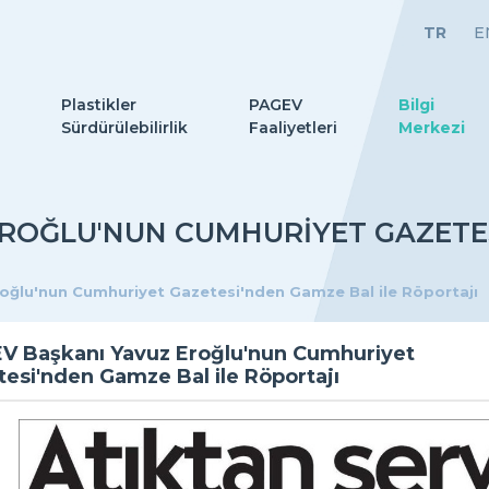
TR
E
Plastikler
PAGEV
Bilgi
Sürdürülebilirlik
Faaliyetleri
Merkezi
ROĞLU'NUN CUMHURIYET GAZETES
oğlu'nun Cumhuriyet Gazetesi'nden Gamze Bal ile Röportajı
V Başkanı Yavuz Eroğlu'nun Cumhuriyet
esi'nden Gamze Bal ile Röportajı