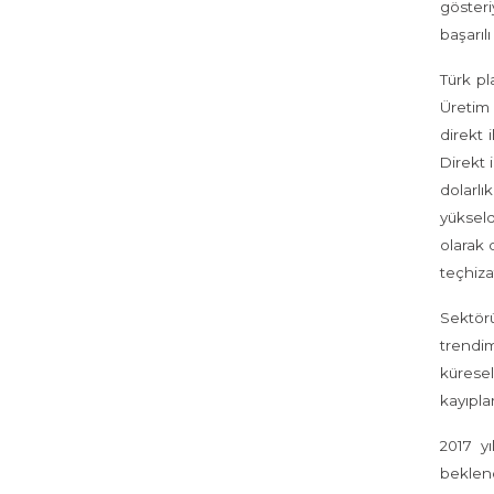
gösteri
başarılı
Türk pl
Üretim 
direkt 
Direkt 
dolarlı
yükseld
olarak 
teçhizat
Sektörü
trendi
küresel
kayıpla
2017 y
beklend