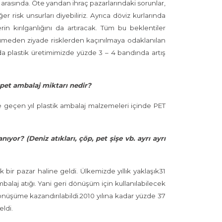
er arasında. Öte yandan ihraç pazarlarındaki sorunlar,
r risk unsurları diyebiliriz. Ayrıca döviz kurlarında
in kırılganlığını da artıracak. Tüm bu beklentiler
yümeden ziyade risklerden kaçınılmaya odaklanılan
da plastik üretimimizde yüzde 3 – 4 bandında artış
n pet ambalaj miktarı nedir?
ne geçen yıl plastik ambalaj malzemeleri içinde PET
or? (Deniz atıkları, çöp, pet şişe vb. ayrı ayrı
bir pazar haline geldi. Ülkemizde yıllık yaklaşık31
mbalaj atığı. Yani geri dönüşüm için kullanılabilecek
dönüşüme kazandırılabildi.2010 yılına kadar yüzde 37
eldi.