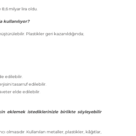
,6 milyar lira oldu.
 kullanılıyor?
ürülebilir. Plastikler geri kazanıldığında;
e edilebilir.
rjisini tasarruf edilebilir.
veter elde edilebilir.
n eklemek istediklerinizle birlikte söyleyebilir
lmasıdır. Kullanılan metaller, plastikler, kâğıtlar,