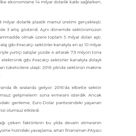
 ülke ekonomisine 14 milyar dolarlık katkı sağlarken,
 milyar dolarlık plastik mamul üretimi gerçekleşti.
yüzde 3 artış gösterdi. Aynı dönemde sektörümüzün
k hammadde olmak üzere toplam 5 milyar doları aştı.
aj gibi ihracatçı sektörler kanalıyla en az 10 milyar
ariyle yurtiçi satışlar yüzde 4 artarak 7,9 milyon tona
elektronik gibi ihracatçı sektörler kanalıyla dolaylı
an tüketicilere ulaştı. 2016 yılında sektörün makine
.
ında ilk sıralarda geliyor. 2016’da elbette sektör
umsuz gelişmelerin sona ermesini isterdik. Ancak
rındaki gerileme, Euro-Dolar paritesindeki yaşanan
mizi olumsuz etkiledi.
şağı çeken faktörlerin bu yılda devam etmesinin
yüme hızındaki yavaşlama, artan finansman ihtiyacı