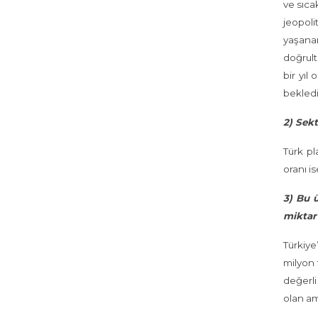
ve sıca
jeopoli
yaşanan
doğrult
bir yıl
bekledi
2) Sekt
Türk pl
oranı i
3) Bu ü
miktar 
Türkiye
milyon 
değerli
olan am