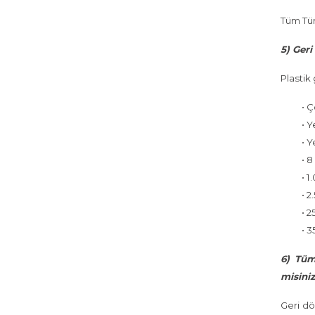
Tüm Tür
5) Geri
Plastik
• 
• Y
• 
• 8
• 1
• 2
• 2
• 3
6) Tüm 
misini
Geri dö