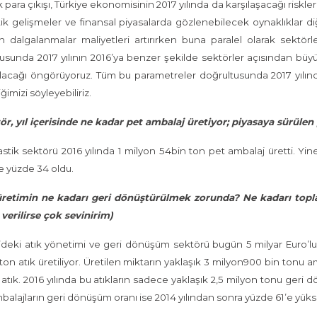
k para çıkışı, Türkiye ekonomisinin 2017 yılında da karşılaşacağı riskl
tik gelişmeler ve finansal piyasalarda gözlenebilecek oynaklıklar diğe
 dalgalanmalar maliyetleri artırırken buna paralel olarak sektörler
usunda 2017 yılının 2016’ya benzer şekilde sektörler açısından bü
 olacağı öngörüyoruz. Tüm bu parametreler doğrultusunda 2017 yılın
ğimizi söyleyebiliriz.
ör, yıl içerisinde ne kadar pet ambalaj üretiyor; piyasaya sürüle
astik sektörü 2016 yılında 1 milyon 54bin ton pet ambalaj üretti. Yi
se yüzde 34 oldu.
retimin ne kadarı geri dönüştürülmek zorunda? Ne kadarı toplanıy
verilirse çok sevinirim)
’deki atık yönetimi ve geri dönüşüm sektörü bugün 5 milyar Euro’luk 
ton atık üretiliyor. Üretilen miktarın yaklaşık 3 milyon900 bin tonu a
 atık. 2016 yılında bu atıkların sadece yaklaşık 2,5 milyon tonu geri 
balajların geri dönüşüm oranı ise 2014 yılından sonra yüzde 61’e yüks