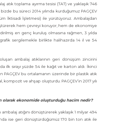
laj atık toplama ayırma tesisi (TAT) ve yaklaşık 746
rak bizde bu süreci 2014 yılında kurduğumuz PAGÇEV
şüm İktisadi İşletmesi) ile yürütüyoruz. Ambalajdan
üştürerek hem çevreyi koruyor, hem de ekonomiye
endirilmiş en genç kuruluş olmasına rağmen, 3 yılda
afik sergilemekle birlikte halihazırda 14 il ve 54
oluşan ambalaj atıklarının geri dönüşüm zincirini
 ilk sırayı yüzde 54 ile kağıt ve karton aldı. İkinci
iken PAGÇEV bu ortalamanın üzerinde bir plastik atık
l, kompozit ve ahşap oluşturdu. PAGÇEV’in 2017 yılı
plam olarak ekonomide oluşturduğu hacim nedir?
n ambalaj atığını dönüştürerek yaklaşık 1 milyar 494
ında ise geri dönüştürdüğümüz 170 bin ton atık ile