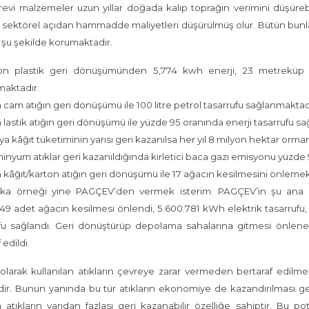
revi malzemeler uzun yıllar doğada kalıp toprağın verimini düşü
ektörel açıdan hammadde maliyetleri düşürülmüş olur. Bütün bunların
 şu şekilde korumaktadır.
on plastik geri dönüşümünden 5,774 kwh enerji, 23 metreküp d
maktadır.
n cam atığın geri dönüşümü ile 100 litre petrol tasarrufu sağlanmaktad
n lastik atığın geri dönüşümü ile yüzde 95 oranında enerji tasarrufu s
a kâğıt tüketiminin yarısı geri kazanılsa her yıl 8 milyon hektar orma
inyum atıklar geri kazanıldığında kirletici baca gazı emisyonu yüzde
n kâğıt/karton atığın geri dönüşümü ile 17 ağacın kesilmesini önle
şka örneği yine PAGÇEV’den vermek isterim. PAGÇEV’in şu ana k
49 adet ağacın kesilmesi önlendi, 5.600.781 kWh elektrik tasarrufu, 35
ufu sağlandı. Geri dönüştürüp depolama sahalarına gitmesi önlene
 edildi.
larak kullanılan atıkların çevreye zarar vermeden bertaraf edilme
dir. Bunun yanında bu tür atıkların ekonomiye de kazandırılması g
n atıkların yarıdan fazlası geri kazanabilir özelliğe sahiptir. Bu 