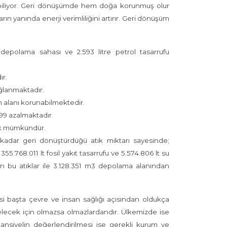
rebiliyor. Geri dönüşümde hem doğa korunmuş olur
 yanında enerji verimliliğini artırır. Geri dönüşüm
epolama sahası ve 2.593 litre petrol tasarrufu
ır.
ağlanmaktadır.
n alanı korunabilmektedir.
 99 azalmaktadır.
mek mümkündür.
adar geri dönüştürdüğü atık miktarı sayesinde;
5.768.011 lt fosil yakıt tasarrufu ve 5.574.806 lt su
n bu atıklar ile 3.128.351 m3 depolama alanından
si başta çevre ve insan sağlığı açısından oldukça
elecek için olmazsa olmazlardandır. Ülkemizde ise
potansiyelin değerlendirilmesi ise gerekli kurum ve