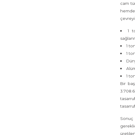
cam tü
hemde s
çevreyi
1 t
sağlan
1 to
1 to
Düny
Alüm
1 to
Bir ba
3.708.6
tasarr
tasarruf
Sonuç o
gerekli
üretile