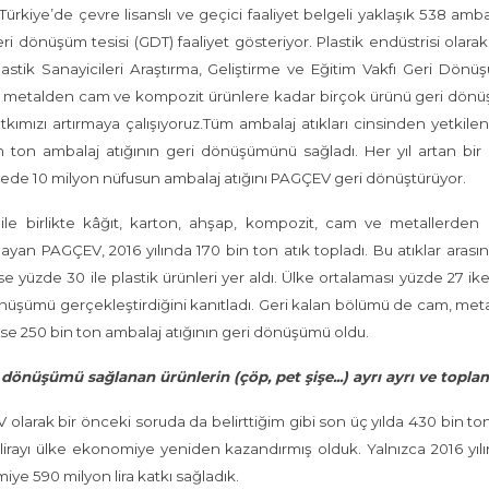
ürkiye’de çevre lisanslı ve geçici faaliyet belgeli yaklaşık 538 amba
ri dönüşüm tesisi (GDT) faaliyet gösteriyor. Plastik endüstrisi ola
lastik Sanayicileri Araştırma, Geliştirme ve Eğitim Vakfı Geri Dönü
, metalden cam ve kompozit ürünlere kadar birçok ürünü geri dön
tkımızı artırmaya çalışıyoruz.Tüm ambalaj atıkları cinsinden yetkil
 ton ambalaj atığının geri dönüşümünü sağladı. Her yıl artan bir gr
ede 10 milyon nüfusun ambalaj atığını PAGÇEV geri dönüştürüyor.
 ile birlikte kâğıt, karton, ahşap, kompozit, cam ve metallerden 
yan PAGÇEV, 2016 yılında 170 bin ton atık topladı. Bu atıklar arasında
ise yüzde 30 ile plastik ürünleri yer aldı. Ülke ortalaması yüzde 27 
nüşümü gerçekleştirdiğini kanıtladı. Geri kalan bölümü de cam, meta
ise 250 bin ton ambalaj atığının geri dönüşümü oldu.
i dönüşümü sağlanan ürünlerin (çöp, pet şişe...) ayrı ayrı ve to
olarak bir önceki soruda da belirttiğim gibi son üç yılda 430 bin to
lirayı ülke ekonomiye yeniden kazandırmış olduk. Yalnızca 2016 yıl
ye 590 milyon lira katkı sağladık.