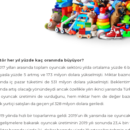
tör her yıl yüzde kaç oranında büyüyor?
017 yılları arasında toplam oyuncak sektörü yılda ortalama yüzde 6 
kıyasla yüzde 5 artmış ve 173 milyon dolara yükselmişti. Miktar bazınd
lında iç pazar tüketimi de 531 milyon dolara yükselmişti. Beklent
rında artış olacağı yönündeydi ancak özellikle yılın ikinci yarısında
in oyuncak üretimini de vurduğunu, hem miktar hem de değer ba
 yurtiçi satışları da geçen yıl 328 milyon dolara geriledi.
9 yılında hızlı bir toparlanma geldi. 2019’un ilk yarısında ise oyuncak
gelişmelere bakarak oyuncak üretiminin 2019 yılı sonunda 23,4 bin t