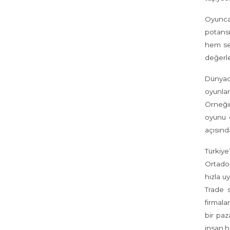
Oyunca
potansi
hem se
değerle
Dünyad
oyunlar
Örneği
oyunu 
açısınd
Türkiye
Ortadoğ
hızla u
Trade s
firmala
bir paz
insan ha