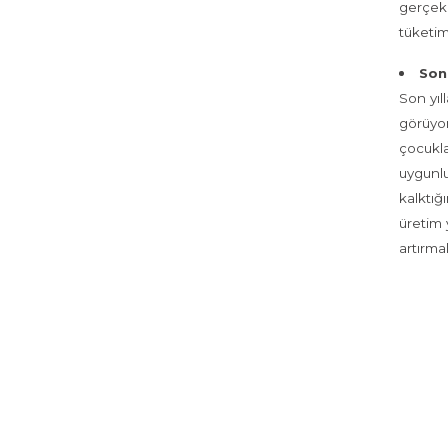
gerçekl
tüketim
Son 
Son yıl
görüyo
çocukla
uygunlu
kalktığ
üretim 
artırma