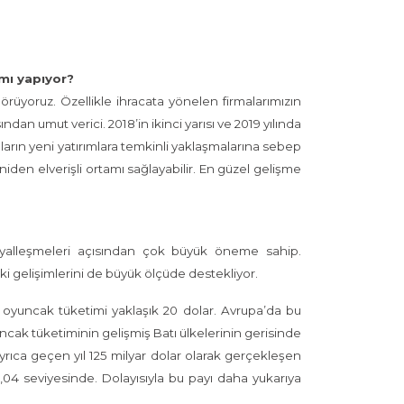
ımı yapıyor?
örüyoruz. Özellikle ihracata yönelen firmalarımızın
ndan umut verici. 2018’in ikinci yarısı ve 2019 yılında
arın yeni yatırımlara temkinli yaklaşmalarına sebep
eniden elverişli ortamı sağlayabilir. En güzel gelişme
sosyalleşmeleri açısından çok büyük öneme sahip.
aki gelişimlerini de büyük ölçüde destekliyor.
a oyuncak tüketimi yaklaşık 20 dolar. Avrupa’da bu
ncak tüketiminin gelişmiş Batı ülkelerinin gerisinde
rıca geçen yıl 125 milyar dolar olarak gerçekleşen
04 seviyesinde. Dolayısıyla bu payı daha yukarıya