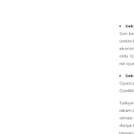
Sekt
Son bir
üretim k
ekonomi
oldu. İ
ise oyu
Sekt
Oyuncak
Özellik
Türkiye
rakam 2
olması 
dünya t
taşıyac