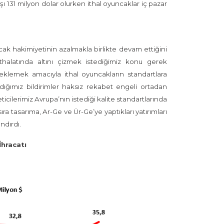
ı 131 milyon dolar olurken ithal oyuncaklar iç pazar
cak hakimiyetinin azalmakla birlikte devam ettiğini
ithalatında altını çizmek istediğimiz konu gerek
teklemek amacıyla ithal oyuncakların standartlara
dığımız bildirimler haksız rekabet engeli ortadan
ticilerimiz Avrupa’nın istediği kalite standartlarında
ra tasarıma, Ar-Ge ve Ür-Ge’ye yaptıkları yatırımları
ndırdı.
hracatı