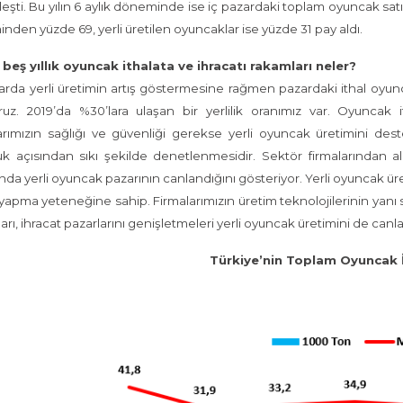
eşti. Bu yılın 6 aylık döneminde ise iç pazardaki toplam oyuncak satış
inden yüzde 69, yerli üretilen oyuncaklar ise yüzde 31 pay aldı.
beş yıllık oyuncak ithalata ve ihracatı rakamları neler?
larda yerli üretimin artış göstermesine rağmen pazardaki ithal oyun
ruz. 2019’da %30’lara ulaşan bir yerlilik oranımız var. Oyuncak 
rımızın sağlığı ve güvenliği gerekse yerli oyuncak üretimini des
k açısından sıkı şekilde denetlenmesidir. Sektör firmalarından al
ında yerli oyuncak pazarının canlandığını gösteriyor. Yerli oyuncak üre
yapma yeteneğine sahip. Firmalarımızın üretim teknolojilerinin yanı sı
ları, ihracat pazarlarını genişletmeleri yerli oyuncak üretimini de canla
Türkiye’nin Toplam Oyuncak İ