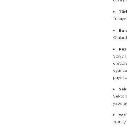
göre mi
Türk
Türkiye
Bu o
Oralard
Paza
Son yıl
üretici
oyuncak
payını 
Sek
Sektörd
yapmaya
Yer
2018 yı