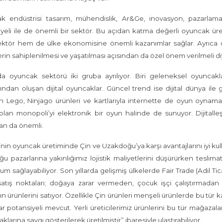
k endüstrisi tasarım, mühendislik, Ar&Ge, inovasyon, pazarlam
yeli ile de önemli bir sektör. Bu açıdan katma değerli oyuncak üre
ktör hem de ülke ekonomisine önemli kazanımlar sağlar. Ayrıca 
rin sahiplenilmesi ve yaşatılması açısından da özel önem verilmeli d
a oyuncak sektörü iki gruba ayrılıyor. Biri geleneksel oyuncakla
ından oluşan dijital oyuncaklar. Güncel trend ise dijital dünya i
n Lego, Ninjago ürünleri ve kartlarıyla internette de oyun oyn
olan monopoli’yi elektronik bir oyun halinde de sunuyor. Dijital
an da önemli.
’nin oyuncak üretiminde Çin ve Uzakdoğu’ya karşı avantajlarını iyi ku
u pazarlarına yakınlığımız lojistik maliyetlerini düşürürken teslimat 
yum sağlayabiliyor. Son yıllarda gelişmiş ülkelerde Fair Trade (Adil Tica
atış noktaları; doğaya zarar vermeden, çocuk işçi çalıştırmadan 
rın ürünlerini satıyor. Özellikle Çin ürünleri menşeli ürünlerde bu tür
ar potansiyeli mevcut. Yerli üreticilerimiz ürünlerini bu tür mağazala
klarına saygı gösterilerek üretilmiştir” ibaresiyle ulaştırabiliyor.