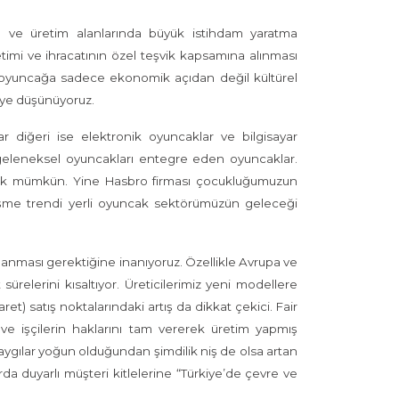
a ve üretim alanlarında büyük istihdam yaratma
timi ve ihracatının özel teşvik kapsamına alınması
oyuncağa sadece ekonomik açıdan değil kültürel
iye düşünüyoruz.
r diğeri ise elektronik oyuncaklar ve bilgisayar
le geleneksel oyuncakları entegre eden oyuncaklar.
amak mümkün. Yine Hasbro firması çocukluğumuzun
leşme trendi yerli oyuncak sektörümüzün geleceği
llanması gerektiğine inanıyoruz. Özellikle Avrupa ve
sürelerini kısaltıyor. Üreticilerimiz yeni modellere
ret) satış noktalarındaki artış da dikkat çekici. Fair
ve işçilerin haklarını tam vererek üretim yapmış
 kaygılar yoğun olduğundan şimdilik niş de olsa artan
rda duyarlı müşteri kitlelerine “Türkiye’de çevre ve