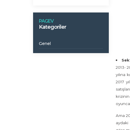
PAGEV
Kategoriler
Genel
Sek
2013- 2
yılına 
2017 yı
satışla
krizin
oyuncak
Ama 201
aydaki 