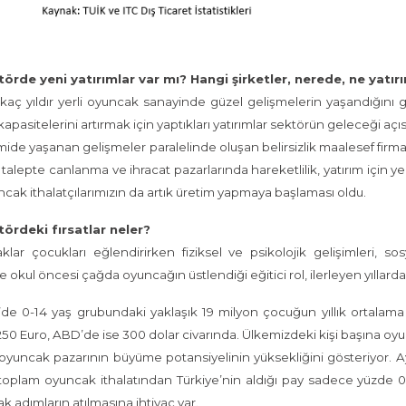
örde yeni yatırımlar var mı? Hangi şirketler, nerede, ne yatır
kaç yıldır yerli oyuncak sanayinde güzel gelişmelerin yaşandığını g
apasitelerini artırmak için yaptıkları yatırımlar sektörün geleceği açısı
de yaşanan gelişmeler paralelinde oluşan belirsizlik maalesef firmal
ç talepte canlanma ve ihracat pazarlarında hareketlilik, yatırım için y
ncak ithalatçılarımızın da artık üretim yapmaya başlaması oldu.
ördeki fırsatlar neler?
lar çocukları eğlendirirken fiziksel ve psikolojik gelişimleri, 
le okul öncesi çağda oyuncağın üstlendiği eğitici rol, ilerleyen yıllard
’de 0-14 yaş grubundaki yaklaşık 19 milyon çocuğun yıllık ortalam
50 Euro, ABD’de ise 300 dolar civarında. Ülkemizdeki kişi başına oyu
oyuncak pazarının büyüme potansiyelinin yüksekliğini gösteriyor. Ay
oplam oyuncak ithalatından Türkiye’nin aldığı pay sadece yüzde 0,
ak adımların atılmasına ihtiyaç var.