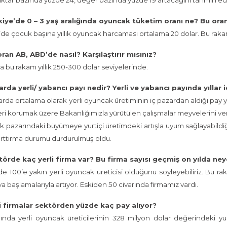
ktar bazında yüzde 24, değer bazında yüzde 19 artacağını tahmin ed
iye’de 0 – 3 yaş aralığında oyuncak tüketim oranı ne? Bu oran 
’de çocuk başına yıllık oyuncak harcaması ortalama 20 dolar. Bu raka
ran AB, ABD’de nasıl? Karşılaştırır mısınız?
a bu rakam yıllık 250-300 dolar seviyelerinde.
rda yerli/ yabancı payı nedir? Yerli ve yabancı payında yıllar 
larda ortalama olarak yerli oyuncak üretiminin iç pazardan aldığı pay y
leri korumak üzere Bakanlığımızla yürütülen çalışmalar meyvelerini ve
 pazarındaki büyümeye yurtiçi üretimdeki artışla uyum sağlayabildiğ
arttırma durumu durdurulmuş oldu.
törde kaç yerli firma var? Bu firma sayısı geçmiş on yılda ney
e 100’e yakın yerli oyuncak üreticisi olduğunu söyleyebiliriz. Bu rakam
 başlamalarıyla artıyor. Eskiden 50 civarında firmamız vardı.
li firmalar sektörden yüzde kaç pay alıyor?
lında yerli oyuncak üreticilerinin 328 milyon dolar değerindeki yu