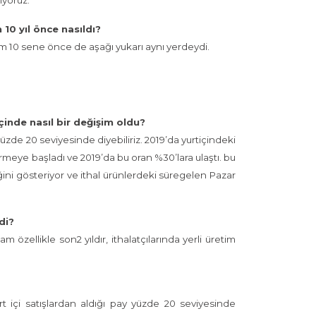
iyoruz.
10 yıl önce nasıldı?
m 10 sene önce de aşağı yukarı aynı yerdeydi.
içinde nasıl bir değişim oldu?
üzde 20 seviyesinde diyebiliriz. 2019’da yurtiçindeki
rmeye başladı ve 2019’da bu oran %30’lara ulaştı. bu
ini gösteriyor ve ithal ürünlerdeki süregelen Pazar
di?
 özellikle son2 yıldır, ithalatçılarında yerli üretim
rt içi satışlardan aldığı pay yüzde 20 seviyesinde