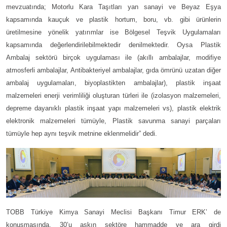
mevzuatında; Motorlu Kara Taşıtları yan sanayi ve Beyaz Eşya
kapsamında kauçuk ve plastik hortum, boru, vb. gibi ürünlerin
üretilmesine yönelik yatırımlar ise Bölgesel Teşvik Uygulamaları
kapsamında değerlendirilebilmektedir denilmektedir. Oysa Plastik
Ambalaj sektörü birçok uygulaması ile (akıllı ambalajlar, modifiye
atmosferli ambalajlar, Antibakteriyel ambalajlar, gıda ömrünü uzatan diğer
ambalaj uygulamaları, biyoplastikten ambalajlar), plastik inşaat
malzemeleri enerji verimliliği oluşturan türleri ile (izolasyon malzemeleri,
depreme dayanıklı plastik inşaat yapı malzemeleri vs), plastik elektrik
elektronik malzemeleri tümüyle, Plastik savunma sanayi parçaları
tümüyle hep aynı teşvik metnine eklenmelidir” dedi.
TOBB Türkiye Kimya Sanayi Meclisi Başkanı Timur ERK’ de
konuşmasında, 30’u aşkın sektöre hammadde ve ara girdi