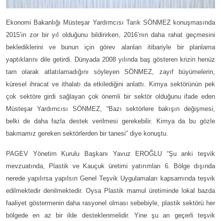
Ekonomi Bakanlığı Müsteşar Yardımcısı Tarık SÖNMEZ konuşmasında
2015’in zor bir yıl olduğunu bildirirken, 2016’nın daha rahat geçmesini
beklediklerini ve bunun için görev alanları itibariyle bir planlama
yaptıklarını dile getirdi. Dünyada 2008 yılında baş gösteren krizin henüz
tam olarak atlatılamadığını söyleyen SÖNMEZ, zayıf büyümelerin,
küresel ihracat ve ithalatı da etkilediğini anlattı. Kimya sektörünün pek
çok sektöre girdi sağlayan çok önemli bir sektör olduğunu ifade eden
Müsteşar Yardımcısı SÖNMEZ, “Bazı sektörlere bakışın değişmesi,
belki de daha fazla destek verilmesi gerekebilir. Kimya da bu gözle
bakmamız gereken sektörlerden bir tanesi” diye konuştu.
PAGEV Yönetim Kurulu Başkanı Yavuz EROĞLU “Şu anki teşvik
mevzuatında, Plastik ve Kauçuk üretimi yatırımları 6. Bölge dışında
nerede yapılırsa yapılsın Genel Teşvik Uygulamaları kapsamında teşvik
edilmektedir denilmektedir. Oysa Plastik mamul üretiminde lokal bazda
faaliyet göstermenin daha rasyonel olması sebebiyle, plastik sektörü her
bölgede en az bir ilde desteklenmelidir. Yine şu an geçerli teşvik