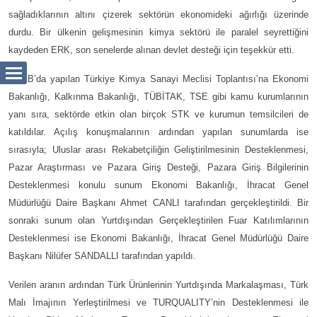
sağladıklarının altını çizerek sektörün ekonomideki ağırlığı üzerinde
durdu. Bir ülkenin gelişmesinin kimya sektörü ile paralel seyrettiğini
kaydeden ERK, son senelerde alınan devlet desteği için teşekkür etti.
TOBB’da yapılan Türkiye Kimya Sanayi Meclisi Toplantısı’na Ekonomi
Bakanlığı, Kalkınma Bakanlığı, TÜBİTAK, TSE gibi kamu kurumlarının
yanı sıra, sektörde etkin olan birçok STK ve kurumun temsilcileri de
katıldılar. Açılış konuşmalarının ardından yapılan sunumlarda ise
sırasıyla; Uluslar arası Rekabetçiliğin Geliştirilmesinin Desteklenmesi,
Pazar Araştırması ve Pazara Giriş Desteği, Pazara Giriş Bilgilerinin
Desteklenmesi konulu sunum Ekonomi Bakanlığı, İhracat Genel
Müdürlüğü Daire Başkanı Ahmet CANLI tarafından gerçekleştirildi. Bir
sonraki sunum olan Yurtdışından Gerçekleştirilen Fuar Katılımlarının
Desteklenmesi ise Ekonomi Bakanlığı, İhracat Genel Müdürlüğü Daire
Başkanı Nilüfer SANDALLI tarafından yapıldı.
Verilen aranın ardından Türk Ürünlerinin Yurtdışında Markalaşması, Türk
Malı İmajının Yerleştirilmesi ve TURQUALITY’nin Desteklenmesi ile