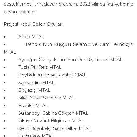
desteklemeyi amaçlayan program, 2022 yılında faaliyetlerine
devam edecek.
Projesi Kabul Edilen Okullar:
Alkop MTAL
Pendik Nuh Kuşçulu Seramik ve Cam Teknolojisi
MTAL
Aydoğan Öztiryaki Tim San-Der Dış Ticaret MTAL
Tuzla Piri Reis MTAL
Beylikdüzü Borsa İstanbul ÇPAL
Samandıra MTAL
Boğaziçi MTAL
Silivri Yusuf Sarıbekir MTAL
Esenler MTAL
Sultanbeyli Sabiha Gökçen MTAL
Fikriye Nüzhet Bilgincan MTAL
Şehit Büyükelçi Galip Balkar MTAL
Hadımköy MTAL