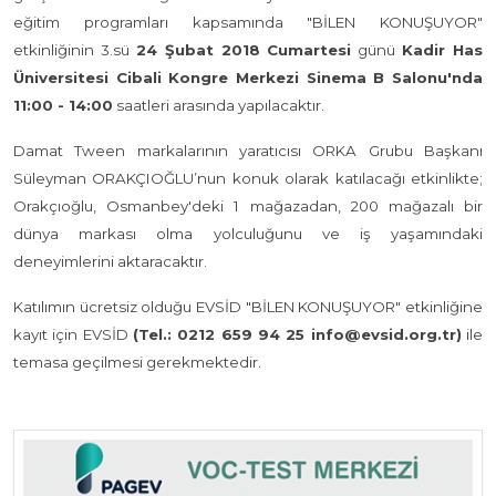
eğitim programları kapsamında "BİLEN KONUŞUYOR"
etkinliğinin 3.sü
24 Şubat 2018 Cumartesi
günü
Kadir Has
Üniversitesi Cibali Kongre Merkezi Sinema B Salonu'nda
11:00 - 14:00
saatleri arasında yapılacaktır.
Damat Tween markalarının yaratıcısı ORKA Grubu Başkanı
Süleyman ORAKÇIOĞLU’nun konuk olarak katılacağı etkinlikte;
Orakçıoğlu, Osmanbey'deki 1 mağazadan, 200 mağazalı bir
dünya markası olma yolculuğunu ve iş yaşamındaki
deneyimlerini aktaracaktır.
Katılımın ücretsiz olduğu EVSİD "BİLEN KONUŞUYOR" etkinliğine
kayıt için EVSİD
(Tel.: 0212 659 94 25 info@evsid.org.tr)
ile
temasa geçilmesi gerekmektedir.