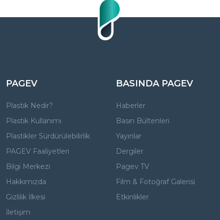
PAGEV
BASINDA PAGEV
Plastik Nedir?
Haberler
Plastik Kullanımı
Basın Bültenleri
Plastikler Sürdürülebilirlik
Yayınlar
PAGEV Faaliyetleri
Dergiler
Bilgi Merkezi
Pagev TV
Hakkımızda
Film & Fotoğraf Galerisi
Gizlilik İlkesi
Etkinlikler
İletişim