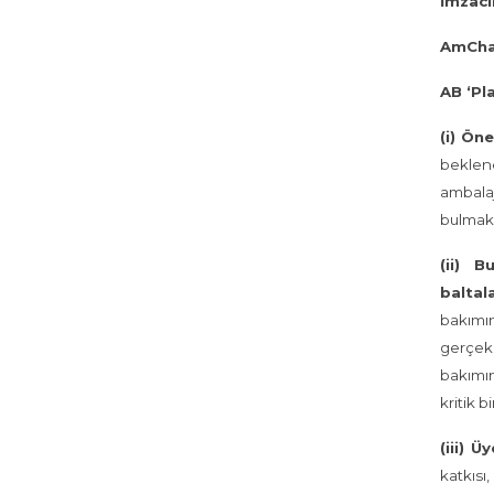
İmzacıl
AmCha
AB ‘Pl
(i) Ön
beklene
ambalaj
bulmak 
(ii) B
baltal
bakımı
gerçek
bakımın
kritik 
(iii) 
katkısı