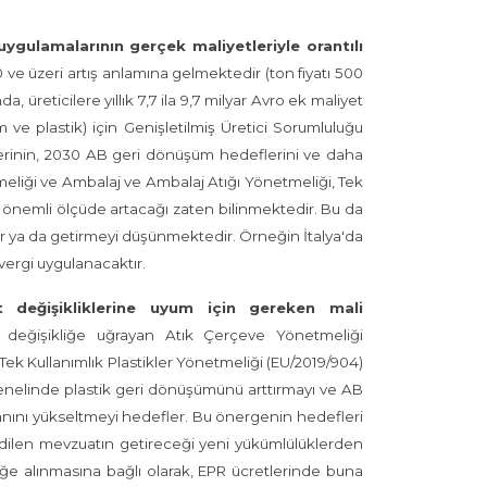
uygulamalarının gerçek maliyetleriyle orantılı
 ve üzeri artış anlamına gelmektedir (ton fiyatı 500
reticilere yıllık 7,7 ila 9,7 milyar Avro ek maliyet
 ve plastik) için Genişletilmiş Üretici Sorumluluğu
etlerinin, 2030 AB geri dönüşüm hedeflerini ve daha
liği ve Ambalaj ve Ambalaj Atığı Yönetmeliği, Tek
da önemli ölçüde artacağı zaten bilinmektedir. Bu da
tir ya da getirmeyi düşünmektedir. Örneğin İtalya'da
 vergi uygulanacaktır.
değişikliklerine uyum için gereken mali
değişikliğe uğrayan Atık Çerçeve Yönetmeliği
Tek Kullanımlık Plastikler Yönetmeliği (EU/2019/904)
a genelinde plastik geri dönüşümünü arttırmayı ve AB
anını yükseltmeyi hedefler. Bu önergenin hedefleri
dilen mevzuatın getireceği yeni yükümlülüklerden
lüğe alınmasına bağlı olarak, EPR ücretlerinde buna