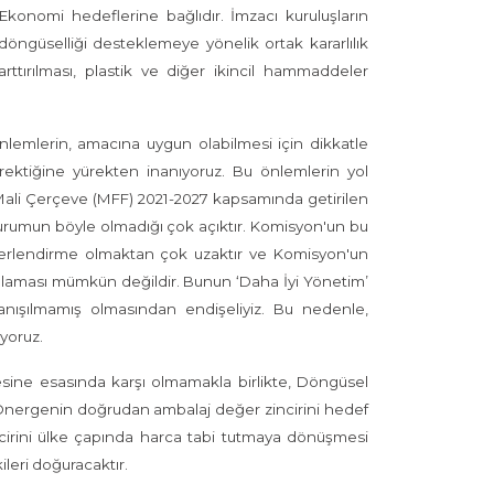
konomi hedeflerine bağlıdır. İmzacı kuruluşların
döngüselliği desteklemeye yönelik ortak kararlılık
ttırılması, plastik ve diğer ikincil hammaddeler
lemlerin, amacına uygun olabilmesi için dikkatle
erektiğine yürekten inanıyoruz. Bu önlemlerin yol
lı Mali Çerçeve (MFF) 2021-2027 kapsamında getirilen
urumun böyle olmadığı çok açıktır. Komisyon'un bu
ğerlendirme olmaktan çok uzaktır ve Komisyon'un
karşılaması mümkün değildir. Bunun ‘Daha İyi Yönetim’
 danışılmamış olmasından endişeliyiz. Bu nedenle,
iyoruz.
mesine esasında karşı olmamakla birlikte, Döngüsel
 Önergenin doğrudan ambalaj değer zincirini hedef
cirini ülke çapında harca tabi tutmaya dönüşmesi
leri doğuracaktır.