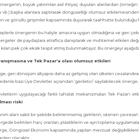
önergenin, büyük yatırımları asıl ihtiyaç duyulan alanlardan (örneğin ye
sı vb.) başka alanlara saptırarak döngüselliği olumsuz etkilemesind
ri ve gönüllü girişimler kapsamında duyurarak taahhütte bulunduğu he
plerle önergenin bu haliyle amacına uygun olmadığına ve geri çekil
ergeler de paydaşlara etraflıca danışılarak ve muhtemel etkileri değe
 kılan pek çok eksik tespit etmiş bulunmaktayız. Bu önergeyi aşağ
anışmasına ve Tek Pazar'a olası olumsuz etkileri
rge, geri dönüşüm altyapısı daha az gelişmiş olan ülkeleri cezalandırac
 nedenle bazı Üye Devletler açısından ‘geriletici’ sayılabilecek önerge,
letlerin uygulayacağı farklı tahsilat mekanizmaları Tek Pazar'ı etki
lması riski
ullanım alanı sabit bir şekilde belirlenmemiş gelirlerin, istenen çevresel
ergede belirtilen harç oranları, plastiklerin ve ayrı toplama uygulamalar
rge, Döngüsel Ekonomi kapsamında yapılan mevzuat değişikliklerin
neden olacaktır.