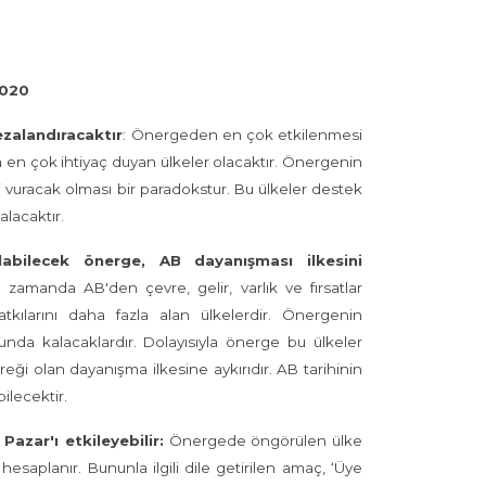
2020
ezalandıracaktır
: Önergeden en çok etkilenmesi
 en çok ihtiyaç duyan ülkeler olacaktır. Önergenin
 vuracak olması bir paradokstur. Bu ülkeler destek
lacaktır.
ılabilecek önerge, AB dayanışması ilkesini
 zamanda AB'den çevre, gelir, varlık ve fırsatlar
atkılarını daha fazla alan ülkelerdir. Önergenin
da kalacaklardır. Dolayısıyla önerge bu ülkeler
reği olan dayanışma ilkesine aykırıdır. AB tarihinin
ilecektir.
Pazar'ı etkileyebilir:
Önergede öngörülen ülke
hesaplanır. Bununla ilgili dile getirilen amaç, ‘Üye