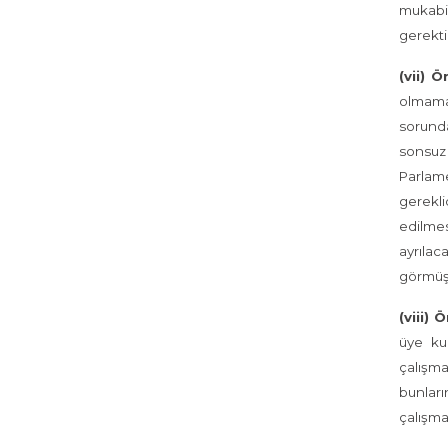
mukabil
gerekti
(vii) 
olmamas
sorunda
sonsuz
Parlam
gerekli
edilmes
ayrıla
görmüş 
(viii)
üye ku
çalışma
bunlar
çalışma