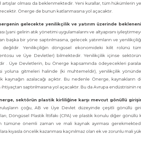
 artışlar olması da beklenmektedir. Yeni kurallar, tüm hükümlerin yeri
recektir. Önerge de bunun katlanmasına yol açacaktır.
Önergenin gelecekte yenilikçilik ve yatırım üzerinde beklenenin 
ı (yani gelirin atık yönetimi uygulamalarını ve altyapısını iyileştirme
n başka bir yöne saptırılmasına, gelecek yatırımların ve yenilikçil
 değildir. Yenilikçiliğin döngüsel ekonomideki kilit rolünü 
entosu ve Üye Devletler) bilmektedir. Yenilikçilik içinse sektör
dir . Üye Devletlerin, bu Önerge kapsamında ödeyecekleri paralar
i yoluna gitmeleri halinde (ki muhtemeldir), yenilikçilik yönünde 
cak kaynağın azalacağı açıktır. Bu nedenle Önerge, kaynakların d
ihtiyaçtan saptırılmasına yol açacaktır. Bu da Avrupa endüstrisinin reka
 Önerge, sektörün plastik kirliliğine karşı mevcut gönüllü giriş
ruluşların çoğu, AB ve Üye Devlet düzeyinde çeşitli gönüllü giri
ları, Döngüsel Plastik İttifakı (CPA) ve plastik konulu diğer gönüllü k
ın tümüne önemli zaman ve mali kaynak ayırması gerekmektedir. 
lara kıyasla öncelik kazanması kaçınılmaz olan ek ve zorunlu mali yükü