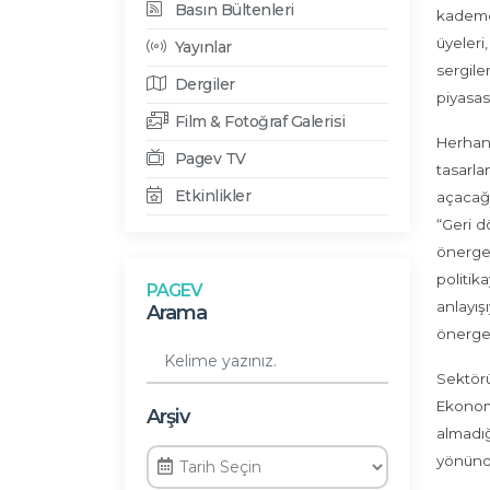
Basın Bültenleri
kademel
üyeleri
Yayınlar
sergile
Dergiler
piyasas
Film & Fotoğraf Galerisi
Herhang
Pagev TV
tasarla
Etkinlikler
açacağı
“Geri d
önerge
politik
PAGEV
anlayış
Arama
önergen
Sektörü
Ekonomi
Arşiv
almadı
yönünde