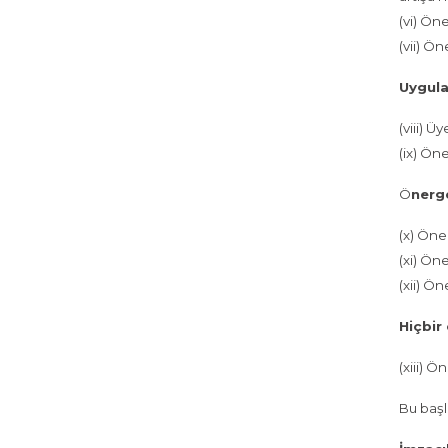
(vi) Ön
(vii) Ön
Uygula
(viii) 
(ix) Ön
Ö
nerge
(x) Öne
(xi) Öne
(xii) Ö
Hiçbir
(xiii) 
Bu başl