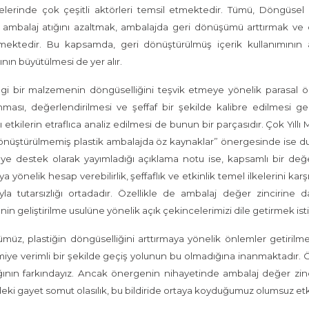
erinde çok çeşitli aktörleri temsil etmektedir. Tümü, Döngüsel E
, ambalaj atığını azaltmak, ambalajda geri dönüşümü arttırmak ve 
mektedir. Bu kapsamda, geri dönüştürülmüş içerik kullanımının ar
ının büyütülmesi de yer alır.
i bir malzemenin döngüselliğini teşvik etmeye yönelik parasal ön
nması, değerlendirilmesi ve şeffaf bir şekilde kalibre edilmesi g
 etkilerin etraflıca analiz edilmesi de bunun bir parçasıdır. Çok Yıl
önüştürülmemiş plastik ambalajda öz kaynaklar” önergesinde ise d
ye destek olarak yayımladığı açıklama notu ise, kapsamlı bir de
aya yönelik hesap verebilirlik, şeffaflık ve etkinlik temel ilkelerini 
ıyla tutarsızlığı ortadadır. Özellikle de ambalaj değer zincirine
in geliştirilme usulüne yönelik açık çekincelerimizi dile getirmek ist
müz, plastiğin döngüselliğini arttırmaya yönelik önlemler getiril
ye verimli bir şekilde geçiş yolunun bu olmadığına inanmaktadır.
ğının farkındayız. Ancak önergenin nihayetinde ambalaj değer zin
ki gayet somut olasılık, bu bildiride ortaya koyduğumuz olumsuz etki