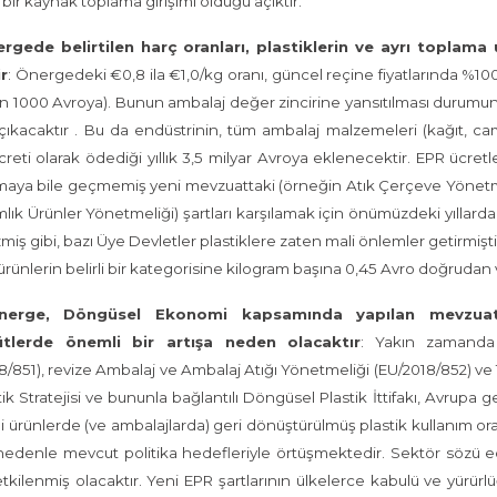
 bir kaynak toplama girişimi olduğu açıktır.
ergede belirtilen harç oranları, plastiklerin ve ayrı toplama 
r
: Önergedeki €0,8 ila €1,0/kg oranı, güncel reçine fiyatlarında %100
 1000 Avroya). Bunun ambalaj değer zincirine yansıtılması durumunda, ü
çıkacaktır . Bu da endüstrinin, tüm ambalaj malzemeleri (kağıt, cam
creti olarak ödediği yıllık 3,5 milyar Avroya eklenecektir. EPR ücr
aya bile geçmemiş yeni mevzuattaki (örneğin Atık Çerçeve Yönetme
mlık Ürünler Yönetmeliği) şartları karşılamak için önümüzdeki yıllar
iş gibi, bazı Üye Devletler plastiklere zaten mali önlemler getirmiş
 ürünlerin belirli bir kategorisine kilogram başına 0,45 Avro doğrudan
Önerge, Döngüsel Ekonomi kapsamında yapılan mevzuat 
tlerde önemli bir artışa neden olacaktır
: Yakın zamanda 
8/851), revize Ambalaj ve Ambalaj Atığı Yönetmeliği (EU/2018/852) ve 
stik Stratejisi ve bununla bağlantılı Döngüsel Plastik İttifakı, Avrup
 ürünlerde (ve ambalajlarda) geri dönüştürülmüş plastik kullanım or
edenle mevcut politika hedefleriyle örtüşmektedir. Sektör sözü e
tkilenmiş olacaktır. Yeni EPR şartlarının ülkelerce kabulü ve yürür