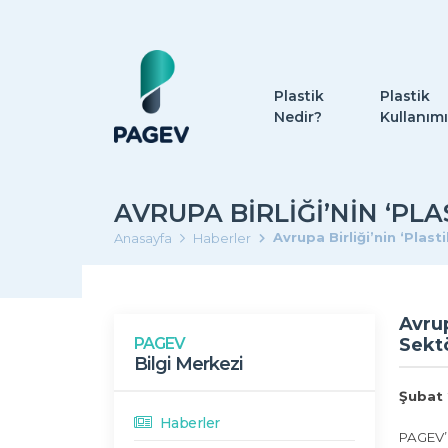
Plastik
Plastik
Nedir?
Kullanımı
AVRUPA BIRLIĞI’NIN ‘PL
Avrupa Birliği’nin ‘Plast
Anasayfa
Haberler
Avrup
PAGEV
Sektö
Bilgi Merkezi
Şubat
Haberler
PAGEV’