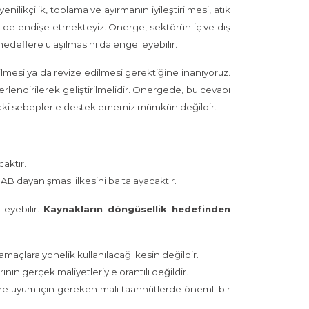
nilikçilik, toplama ve ayırmanın iyileştirilmesi, atık
en de endişe etmekteyiz. Önerge, sektörün iç ve dış
deflere ulaşılmasını da engelleyebilir.
mesi ya da revize edilmesi gerektiğine inanıyoruz.
rlendirilerek geliştirilmelidir. Önergede, bu cevabı
ıdaki sebeplerle desteklememiz mümkün değildir.
aktır.
 AB dayanışması ilkesini baltalayacaktır.
leyebilir.
Kaynakların döngüsellik hedefinden
 amaçlara yönelik kullanılacağı kesin değildir.
ının gerçek maliyetleriyle orantılı değildir.
e uyum için gereken mali taahhütlerde önemli bir