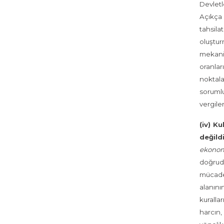
Devletl
Açıkça 
tahsila
oluştur
mekaniz
oranlar
noktala
soruml
vergile
(iv) K
değildi
ekonom
doğruda
mücadel
alanını
kuralla
harcın,