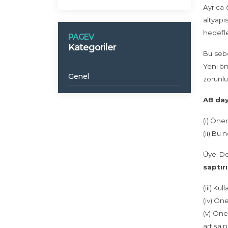
Ayrıca 
altyapı
hedefle
PAGEV
Kategoriler
Bu sebe
Yeni ön
Genel
zorunlu
AB day
(i) Öne
(ii) Bu
Üye Dev
saptırı
(iii) K
(iv) Ön
(v) Öne
artışa 