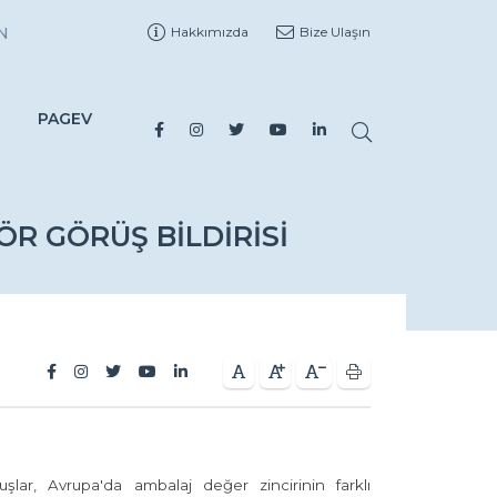
N
Hakkımızda
Bize Ulaşın
PAGEV
ÖR GÖRÜŞ BILDIRISI
lar, Avrupa'da ambalaj değer zincirinin farklı