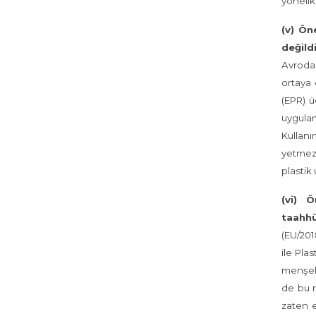
yönelik
(v) Ön
değildi
Avrodan
ortaya 
(EPR) ü
uygulam
Kullanı
yetmezm
plastik
(vi) 
taahhü
(EU/201
ile Pla
menşeli
de bu n
zaten e