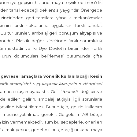
onomiye geçişini hızlandırmaya teşvik edilmesi’dir.
rinden tahsil edeceği beklentisi yaygındır. Önergede
r zincirinden geri tahsilata yönelik mekanizmalar
inin farklı noktalarına uygulanan farklı tahsilat
 Bu tür ürünler, ambalaj geri dönüşüm altyapısı ve
konudur. Plastik değer zincirinde farklı sorumluluk
ünmektedir ve iki Üye Devletin birbirinden farklı
lı ürün dolumcular) belirlemesi durumunda çifte
en çevresel amaçlara yönelik kullanılacağı kesin
stik stratejisini uygulayarak Avrupa'nın döngüsel
amaca ulaşamayacaktır. Gelir ‘
ipotekli
’ değildir ve
dilen gelirin, ambalaj atığıyla ilgili sorunlarla
ilde iyileştirilemez. Bunun için, gelirin kullanım
tirilmesine yatırılması gerekir. Gelgelelim AB bütçe
sına izin vermemektedir. Tüm bu sebeplerle, önerilen
def almak yerine, genel bir bütçe açığını kapatmaya