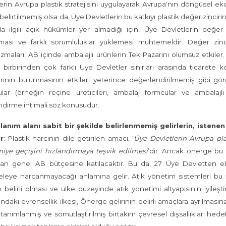
erin Avrupa plastik stratejisini uygulayarak Avrupa'nın döngüsel ek
belirtilmemiş olsa da, Üye Devletlerin bu katkıyı plastik değer zinci
tla ilgili açık hükümler yer almadığı için, Üye Devletlerin değe
ması ve farklı sorumluluklar yüklemesi muhtemeldir. Değer zincir
maları, AB içinde ambalajlı ürünlerin Tek Pazarını olumsuz etkiler.
ı birbirinden çok farklı Üye Devletler sınırları arasında ticarete 
rının bulunmasının etkileri yeterince değerlendirilmemiş gibi gör
ular (örneğin reçine üreticileri, ambalaj formcular ve ambalaj
ndirme ihtimali söz konusudur.
ullanım alanı sabit bir şekilde belirlenmemiş gelirlerin, isten
r
: Plastik harcının dile getirilen amacı, ‘
Üye Devletlerin Avrupa pla
iye geçişini hızlandırmaya teşvik edilmesi
’dir. Ancak önerge bu 
n genel AB bütçesine katılacaktır. Bu da, 27 Üye Devletten elde e
eye harcanmayacağı anlamına gelir. Atık yönetim sistemleri bu şek
n belirli olması ve ülke düzeyinde atık yönetimi altyapısının iyileş
rındaki evrensellik ilkesi, Önerge gelirinin belirli amaçlara ayrılma
 tanımlanmış ve somutlaştırılmış birtakım çevresel dışsallıkları he