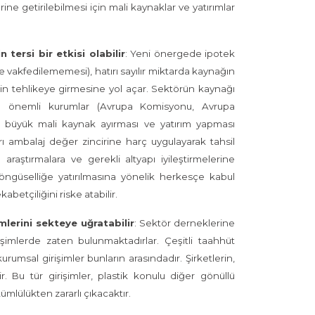
ne getirilebilmesi için mali kaynaklar ve yatırımlar
tersi bir etkisi olabilir
: Yeni önergede ipotek
ye vakfedilememesi), hatırı sayılır miktarda kaynağın
iğin tehlikeye girmesine yol açar. Sektörün kaynağı
tüm önemli kurumlar (Avrupa Komisyonu, Avrupa
ün büyük mali kaynak ayırması ve yatırım yapması
ı ambalaj değer zincirine harç uygulayarak tahsil
araştırmalara ve gerekli altyapı iyileştirmelerine
öngüselliğe yatırılmasına yönelik herkesçe kabul
betçiliğini riske atabilir.
imlerini sekteye uğratabilir
: Sektör derneklerine
şimlerde zaten bulunmaktadırlar. Çeşitli taahhüt
urumsal girişimler bunların arasındadır. Şirketlerin,
Bu tür girişimler, plastik konulu diğer gönüllü
mlülükten zararlı çıkacaktır.