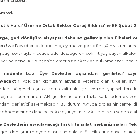
arın Listesi:
m vd.
astik Harcı’ Üzerine Ortak Sektör Görüş Bildirisi'ne EK Şubat 
erge, geri dönüşüm altyapısı daha az gelişmiş olan ülkeleri c
n Üye Devletler, atık toplama, ayırma ve geri dönüşüm yatırımlarına
 atığı sorunuyla mücadelede desteğe en çok ihtiyaç duyan ülkeleri
yerine genel AB bütçesine orantısız bir katkıda bulunmak zorunda ka
u nedenle bazı Üye Devletler açısından ‘geriletici’ say
ayacaktır:
Atık geri dönüşüm altyapısı yetersiz olan ülkeler, aynı
ndan bölgesel eşitsizlikleri azaltmak için verilen yapısal fon k
leşmesi durumunda, AB gelirlerine daha fazla katkı ödemek zorun
dan ‘geriletici’ sayılmaktadır. Bu durum, Avrupa projesinin temel di
bir dönemecinde daha da çok eleştiriye maruz kalınmasına sebep olab
Üye Devletlerin uygulayacağı farklı tahsilat mekanizmaları Tek 
, geri dönüştürülmeyen plastik ambalaj atığı miktarına dayalı olarak 