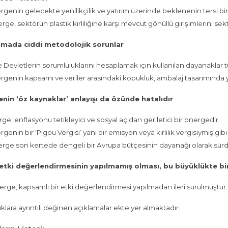
ergenin gelecekte yenilikçilik ve yatırım üzerinde beklenenin tersi bir e
erge, sektörün plastik kirliliğine karşı mevcut gönüllü girişimlerini sek
mada ciddi metodolojik sorunlar
Üye Devletlerin sorumluluklarını hesaplamak için kullanılan dayanaklar tu
ergenin kapsamı ve veriler arasındaki kopukluk, ambalaj tasarımında yar
nin ‘öz kaynaklar’ anlayışı da özünde hatalıdır
rge, enflasyonu tetikleyici ve sosyal açıdan geriletici bir önergedir.
rgenin bir ‘Pigou Vergisi’ yani bir emisyon veya kirlilik vergisiymiş gibi
nerge son kertede dengeli bir Avrupa bütçesinin dayanağı olarak sürdürü
 etki değerlendirmesinin yapılmamış olması, bu büyüklükte bir
Önerge, kapsamlı bir etki değerlendirmesi yapılmadan ileri sürülmüştür.
ıklara ayrıntılı değinen açıklamalar ekte yer almaktadır.