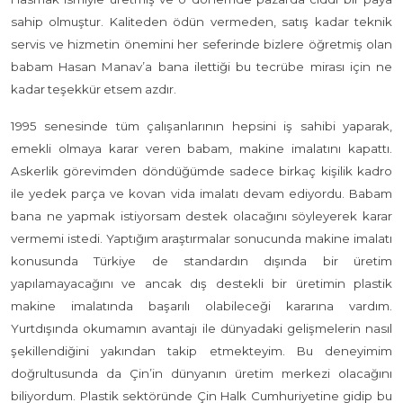
sahip olmuştur. Kaliteden ödün vermeden, satış kadar teknik
servis ve hizmetin önemini her seferinde bizlere öğretmiş olan
babam Hasan Manav’a bana ilettiği bu tecrübe mirası için ne
kadar teşekkür etsem azdır.
1995 senesinde tüm çalışanlarının hepsini iş sahibi yaparak,
emekli olmaya karar veren babam, makine imalatını kapattı.
Askerlik görevimden döndüğümde sadece birkaç kişilik kadro
ile yedek parça ve kovan vida imalatı devam ediyordu. Babam
bana ne yapmak istiyorsam destek olacağını söyleyerek karar
vermemi istedi. Yaptığım araştırmalar sonucunda makine imalatı
konusunda Türkiye de standardın dışında bir üretim
yapılamayacağını ve ancak dış destekli bir üretimin plastik
makine imalatında başarılı olabileceği kararına vardım.
Yurtdışında okumamın avantajı ile dünyadaki gelişmelerin nasıl
şekillendiğini yakından takip etmekteyim. Bu deneyimim
doğrultusunda da Çin’in dünyanın üretim merkezi olacağını
biliyordum. Plastik sektöründe Çin Halk Cumhuriyetine gidip bu