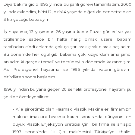
Diyarbakır’a gidip 1995 yılında bu şanlı görevi tamamladım. 2000
yılında evlendim, birisi 12, birisi 4 yaşında diğeri de cennette olan
3 kız çocuğu babasıyım.
İş hayatıma; 13 yaşımdan 26 yaşına kadar Pazar günleri ve yaz
tatillerinde sadece bir hafta hariç olmak üzere, babam
tarafından ciddi anlamda çok çalıştırılarak çırak olarak başladım.
Bu dönemde her oğul gibi babama çok kızıyordum ama şimdi
anladım ki gerçek temeli ve tecrübeyi o dönemde kazanmışım.
Asıl Profesyonel hayatıma ise 1996 yılında vatani görevimi
bitirdikten sonra başladım.
1996 yılından bu yana geçen 20 senelik profesyonel hayatımı şu
şekilde özetleyebilirim:
- Aile şirketimiz olan Hasmak Plastik Makineleri firmamızın
makine imalatını bırakma kararı sonrasında dünyanın en
büyük Plastik Enjeksiyon üreticisi Çinli bir firma ile anlaşıp
1997 senesinde ilk Çin makinesini Türkiye’ye ithalini