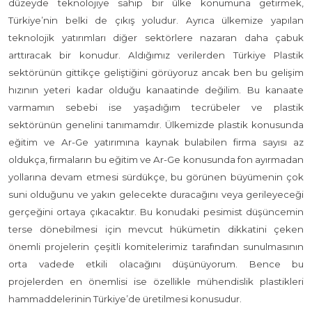
düzeyde teknolojiye sahip bir ülke konumuna getirmek,
Türkiye’nin belki de çıkış yoludur. Ayrıca ülkemize yapılan
teknolojik yatırımları diğer sektörlere nazaran daha çabuk
arttıracak bir konudur. Aldığımız verilerden Türkiye Plastik
sektörünün gittikçe geliştiğini görüyoruz ancak ben bu gelişim
hızının yeteri kadar olduğu kanaatinde değilim. Bu kanaate
varmamın sebebi ise yaşadığım tecrübeler ve plastik
sektörünün genelini tanımamdır. Ülkemizde plastik konusunda
eğitim ve Ar-Ge yatırımına kaynak bulabilen firma sayısı az
oldukça, firmaların bu eğitim ve Ar-Ge konusunda fon ayırmadan
yollarına devam etmesi sürdükçe, bu görünen büyümenin çok
suni olduğunu ve yakın gelecekte duracağını veya gerileyeceği
gerçeğini ortaya çıkacaktır. Bu konudaki pesimist düşüncemin
terse dönebilmesi için mevcut hükümetin dikkatini çeken
önemli projelerin çeşitli komitelerimiz tarafından sunulmasının
orta vadede etkili olacağını düşünüyorum. Bence bu
projelerden en önemlisi ise özellikle mühendislik plastikleri
hammaddelerinin Türkiye’de üretilmesi konusudur.