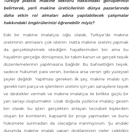
Türkiye plastik makine sektörü hakkındaki görüşlerinizi
belirterek, yerli makine üreticilerinin dünya pazarlarında
daha etkin rol almaları adına yapılabilecek çalışmalar
hakkındaki öngörülerinizi öğrenebilir miyiz?
Eski bir makine imalatçısı oğlu olarak, Türkiye’de makine
üretiminin artmasını çok isterim. Hatta makine üretimi yapmak
da gerçekleştirmek istediğim hayallerimden biri ama bu
hayalimin gerçeğe dönüşmesi, bir takım kanun ve gerçek teşvik
düzenlemelerinin yapılmasına bağlıdır. Bu bahsettiğim teşvik;
sadece hükümet para versin, bedava arsa versin gibi yüzeysel
şeyler değildir. Yapılması gereken ilk şey, makine imalatı için
gerekli tüm parça ve işlemlerin üretimi için yan sanayilere teşvik
ve destekler vermek ve makine imalatçısı ile birlikte güçlü bir
yan sanayi oluşturmaktır. Uzak doğuda yüzlerce imalatçı gezen
biri olarak; bu işten gerçekten anlayan tecrübeli kişilerden
oluşan bir komitenin, kapsamlı bir proje yapmadan ve bunu
hükümete sunmadan da olacağına inanmıyorum. Şu andaki
durumda makine imalatı yapan dostlarımızın neler çektiğini