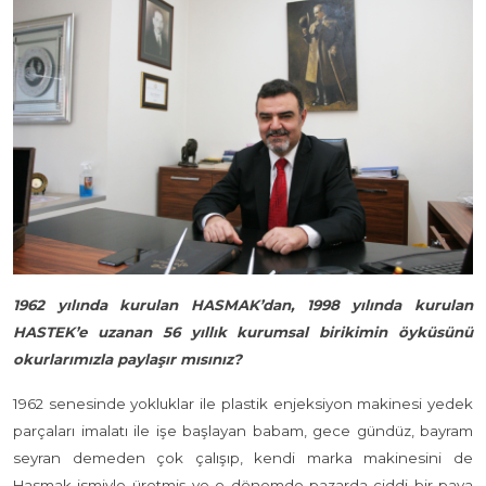
1962 yılında kurulan HASMAK’dan, 1998 yılında kurulan
HASTEK’e uzanan 56 yıllık kurumsal birikimin öyküsünü
okurlarımızla paylaşır mısınız?
1962 senesinde yokluklar ile plastik enjeksiyon makinesi yedek
parçaları imalatı ile işe başlayan babam, gece gündüz, bayram
seyran demeden çok çalışıp, kendi marka makinesini de
Hasmak ismiyle üretmiş ve o dönemde pazarda ciddi bir paya