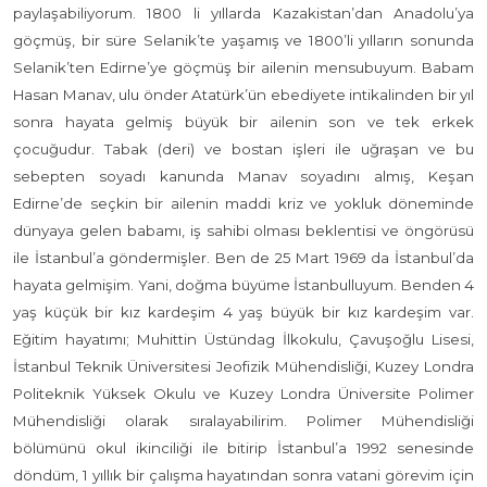
paylaşabiliyorum. 1800 li yıllarda Kazakistan’dan Anadolu’ya
göçmüş, bir süre Selanik’te yaşamış ve 1800’li yılların sonunda
Selanik’ten Edirne’ye göçmüş bir ailenin mensubuyum. Babam
Hasan Manav, ulu önder Atatürk’ün ebediyete intikalinden bir yıl
sonra hayata gelmiş büyük bir ailenin son ve tek erkek
çocuğudur. Tabak (deri) ve bostan işleri ile uğraşan ve bu
sebepten soyadı kanunda Manav soyadını almış, Keşan
Edirne’de seçkin bir ailenin maddi kriz ve yokluk döneminde
dünyaya gelen babamı, iş sahibi olması beklentisi ve öngörüsü
ile İstanbul’a göndermişler. Ben de 25 Mart 1969 da İstanbul’da
hayata gelmişim. Yani, doğma büyüme İstanbulluyum. Benden 4
yaş küçük bir kız kardeşim 4 yaş büyük bir kız kardeşim var.
Eğitim hayatımı; Muhittin Üstündag İlkokulu, Çavuşoğlu Lisesi,
İstanbul Teknik Üniversitesi Jeofizik Mühendisliği, Kuzey Londra
Politeknik Yüksek Okulu ve Kuzey Londra Üniversite Polimer
Mühendisliği olarak sıralayabilirim. Polimer Mühendisliği
bölümünü okul ikinciliği ile bitirip İstanbul’a 1992 senesinde
döndüm, 1 yıllık bir çalışma hayatından sonra vatani görevim için