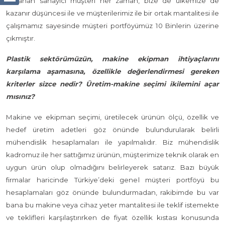
Kazanan sanayici müşteri her zaman, bize de ülkemize de
kazanır düşüncesi ile ve müşterilerimiz ile bir ortak mantalitesi ile
çalışmamız sayesinde müşteri portföyümüz 10 Binlerin üzerine
çıkmıştır.
Plastik sektörümüzün, makine ekipman ihtiyaçlarını
karşılama aşamasına, özellikle değerlendirmesi gereken
kriterler sizce nedir? Üretim-makine seçimi ikilemini açar
mısınız?
Makine ve ekipman seçimi, üretilecek ürünün ölçü, özellik ve
hedef üretim adetleri göz önünde bulundurularak belirli
mühendislik hesaplamaları ile yapılmalıdır. Biz mühendislik
kadromuz ile her sattığımız ürünün, müşterimize teknik olarak en
uygun ürün olup olmadığını belirleyerek satarız. Bazı büyük
firmalar haricinde Türkiye’deki genel müşteri portföyü bu
hesaplamaları göz önünde bulundurmadan, rakibimde bu var
bana bu makine veya cihaz yeter mantalitesi ile teklif istemekte
ve teklifleri karşılaştırırken de fiyat özellik kıstası konusunda