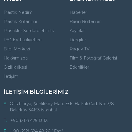
Plastik Nedir?
Haberler
Plastik Kullanımı
Basın Bültenleri
Plastikler Sürdürülebilirlik
Yayınlar
PAGEV Faaliyetleri
Dergiler
Bilgi Merkezi
Pagev TV
Hakkımızda
Film & Fotoğraf Galerisi
Gizlilik İlkesi
Etkinlikler
İletişim
İLETİŞİM BİLGİLERİMİZ
A.
Ofis Florya, Şenlikköy Mah. Eski Halkalı Cad. No: 3/8
Bakırköy 34153 İstanbul
T.
+90 (212) 425 13 13
F.
+90 (212) 624 49 26 ( Fax )