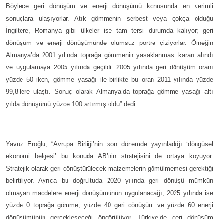
Böylece geri dönüşüm ve enerji dönüşümü konusunda en verimli
sonuçlara ulaşıyorlar. Atık gömmenin serbest veya çokça olduğu
İngiltere, Romanya gibi ülkeler ise tam tersi durumda kalıyor; geri
dönüşüm ve enerji dönüşümünde olumsuz portre çiziyorlar. Örneğin
Almanya’da 2001 yılında toprağa gömmenin yasaklanması kararı alındı
ve uygulamaya 2005 yılında geçildi. 2005 yılında geri dönüşüm oranı
yüzde 50 iken, gömme yasağı ile birlikte bu oran 2011 yılında yüzde
99,8’lere ulaştı. Sonuç olarak Almanya’da toprağa gömme yasağı altı
yılda dönüşümü yüzde 100 artırmış oldu” dedi.
Yavuz Eroğlu, “Avrupa Birliği’nin son dönemde yayınladığı ‘döngüsel
ekonomi belgesi’ bu konuda AB’nin stratejisini de ortaya koyuyor.
Stratejik olarak geri dönüştürülecek malzemelerin gömülmemesi gerektiği
belirtiliyor. Ayrıca bu doğrultuda 2020 yılında geri dönüşü mümkün
olmayan maddelere enerji dönüşümünün uygulanacağı, 2025 yılında ise
yüzde 0 toprağa gömme, yüzde 40 geri dönüşüm ve yüzde 60 enerji
dönüşümünün gerçekleşeceği öngörülüyor. Türkiye’de geri dönüşüm