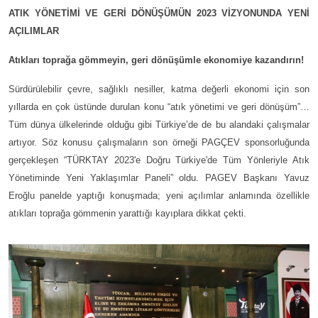
ATIK YÖNETİMİ VE GERİ DÖNÜŞÜMÜN 2023 VİZYONUNDA YENİ
AÇILIMLAR
Atıkları toprağa gömmeyin, geri dönüşümle ekonomiye kazandırın!
Sürdürülebilir çevre, sağlıklı nesiller, katma değerli ekonomi için son
yıllarda en çok üstünde durulan konu “atık yönetimi ve geri dönüşüm”…
Tüm dünya ülkelerinde olduğu gibi Türkiye’de de bu alandaki çalışmalar
artıyor. Söz konusu çalışmaların son örneği PAGÇEV sponsorluğunda
gerçekleşen “TÜRKTAY 2023'e Doğru Türkiye'de Tüm Yönleriyle Atık
Yönetiminde Yeni Yaklaşımlar Paneli” oldu. PAGEV Başkanı Yavuz
Eroğlu panelde yaptığı konuşmada; yeni açılımlar anlamında özellikle
atıkları toprağa gömmenin yarattığı kayıplara dikkat çekti.