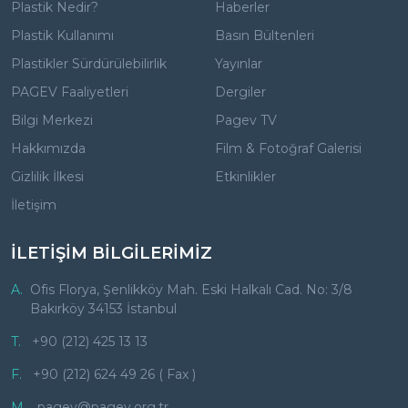
Plastik Nedir?
Haberler
Plastik Kullanımı
Basın Bültenleri
Plastikler Sürdürülebilirlik
Yayınlar
PAGEV Faaliyetleri
Dergiler
Bilgi Merkezi
Pagev TV
Hakkımızda
Film & Fotoğraf Galerisi
Gizlilik İlkesi
Etkinlikler
İletişim
İLETİŞİM BİLGİLERİMİZ
A.
Ofis Florya, Şenlikköy Mah. Eski Halkalı Cad. No: 3/8
Bakırköy 34153 İstanbul
T.
+90 (212) 425 13 13
F.
+90 (212) 624 49 26 ( Fax )
M.
pagev@pagev.org.tr