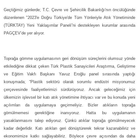
Geçtiğimiz günlerde; T.C. Çevre ve Şehircilik Bakanlığı'nın öncülüğünde
düzenlenen "2023'e Doğru Türkiye'de Tüm Yönleriyle Atık Yönetiminde
(TÜRKTAY) Yeni Yaklaşımlar Paneli”ni destekleyen kurumlar arasında
PAGÇEV’de yer alıyor.
Toprağa gömme uygulamasının geri dönüşüm süreçlerini olumsuz yönde
etkilediğine dikkat çeken Türk Plastik Sanayicileri Araştırma, Geliştirme
ve Eğitim Vakfı Başkanı Yavuz Eroğlu panel sırasında yaptığı
konuşmada; “Plastik sektörü olarak sorumlu endüstri misyonumuz
çerçevesinde faaliyetlerimizi sürdürüyoruz. Ancak geleceğimiz için
ülkemizin işlevsel bir katı atık yönetimine ihtiyacı var ve bu konuda yeni
açılımları da uygulamaya geçirmeliyiz. Bizler atıkların toprağa
gömülmemesi gerektiğine inanıyoruz. Hatta bu uygulamanın
yasaklanmasını talep ediyoruz. Çünkü atıklar toprağa gömülmeyecek
kadar değerlidir. Katı atıkları geri dönüştürerek tekrar kazanabiliriz ve
ekonomimize katkı sağlayabiliriz. Böylece çevre açısından da daha