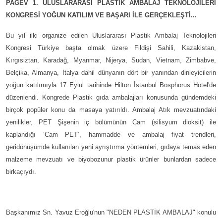
PAGEV 1. ULUSLARARASI PLASTİK AMBALAJ TEKNOLOJİLERİ
KONGRESİ YOĞUN KATILIM VE BAŞARI İLE GERÇEKLEŞTİ...
Bu yıl ilki organize edilen Uluslararası Plastik Ambalaj Teknolojileri
Kongresi Türkiye başta olmak üzere Fildişi Sahili, Kazakistan,
Kırgısiztan, Karadağ, Myanmar, Nijerya, Sudan, Vietnam, Zimbabve,
Belçika, Almanya, İtalya dahil dünyanın dört bir yanından dinleyicilerin
yoğun katılımıyla 17 Eylül tarihinde Hilton İstanbul Bosphorus Hotel'de
düzenlendi. Kongrede Plastik gıda ambalajları konusunda gündemdeki
birçok popüler konu da masaya yatırıldı. Ambalaj Atık mevzuatındaki
yenilikler, PET Şişenin iç bölümünün Cam (silisyum dioksit) ile
kaplandığı ‘Cam PET’, hammadde ve ambalaj fiyat trendleri,
geridönüşümde kullanılan yeni ayrıştırma yöntemleri, gıdaya temas eden
malzeme mevzuatı ve biyobozunur plastik ürünler bunlardan sadece
birkaçıydı.
Başkanımız Sn. Yavuz Eroğlu'nun "NEDEN PLASTİK AMBALAJ" konulu