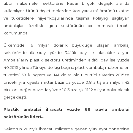
tıbbi malzemeler sektörüne kadar birçok değişik alanda
kullanılıyor. Ürünü dış etkenlerden koruyarak raf ömrünü uzatan
ve tüketicilere hijyenkoşullarında taşıma kolaylığı sağlayan
ambalajlar, özellikle gıda sektörünün bir numaralı tercihi
konumunda.
Ülkemizde 16 milyar dolarlık büyüklüğe ulaşan ambalaj
sektöründe ilk sırayı yüzde 34’lük pay ile plastikler alıyor.
Ambalajların plastik sektörü üretiminden aldığı pay ise yüzde
40.2015 yılında Türkiye’de kişi başına plastik ambalaj malzemeleri
tüketimi 39 kilogram ve 141 dolar oldu. Yurtiçi tüketim 2015’te
önceki yıla kıyasla miktar bazında yüzde 0,8 artışla 3 milyon 42
bin ton, değer bazında yüzde 10,3 azalışla 11,12 milyar dolar olarak
gerçekleşti.
Plastik ambalaj ihracatı yüzde 68 payla ambalaj
sektörünün lideri…
Sektörün 2015yılı ihracatı miktarda geçen yılın aynı dönemine