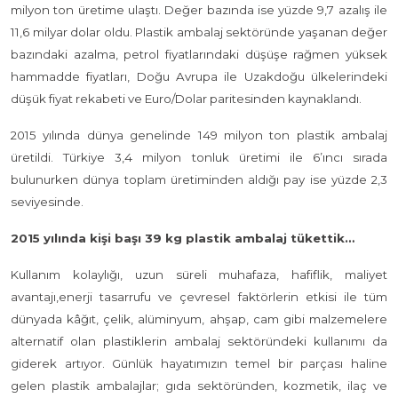
milyon ton üretime ulaştı. Değer bazında ise yüzde 9,7 azalış ile
11,6 milyar dolar oldu. Plastik ambalaj sektöründe yaşanan değer
bazındaki azalma, petrol fiyatlarındaki düşüşe rağmen yüksek
hammadde fiyatları, Doğu Avrupa ile Uzakdoğu ülkelerindeki
düşük fiyat rekabeti ve Euro/Dolar paritesinden kaynaklandı.
2015 yılında dünya genelinde 149 milyon ton plastik ambalaj
üretildi. Türkiye 3,4 milyon tonluk üretimi ile 6’ıncı sırada
bulunurken dünya toplam üretiminden aldığı pay ise yüzde 2,3
seviyesinde.
2015 yılında kişi başı 39 kg plastik ambalaj tükettik…
Kullanım kolaylığı, uzun süreli muhafaza, hafiflik, maliyet
avantajı,enerji tasarrufu ve çevresel faktörlerin etkisi ile tüm
dünyada kâğıt, çelik, alüminyum, ahşap, cam gibi malzemelere
alternatif olan plastiklerin ambalaj sektöründeki kullanımı da
giderek artıyor. Günlük hayatımızın temel bir parçası haline
gelen plastik ambalajlar; gıda sektöründen, kozmetik, ilaç ve