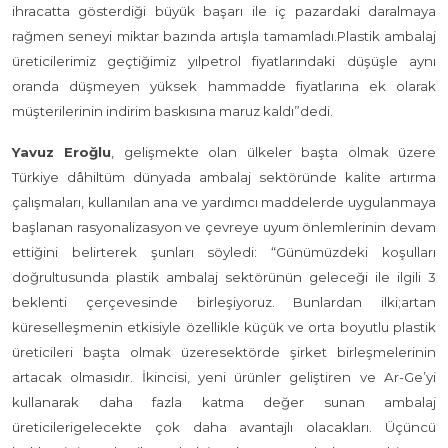
ihracatta gösterdiği büyük başarı ile iç pazardaki daralmaya
rağmen seneyi miktar bazında artışla tamamladı.Plastik ambalaj
üreticilerimiz geçtiğimiz yılpetrol fiyatlarındaki düşüşle aynı
oranda düşmeyen yüksek hammadde fiyatlarına ek olarak
müşterilerinin indirim baskısına maruz kaldı”dedi.
Yavuz Eroğlu
, gelişmekte olan ülkeler başta olmak üzere
Türkiye dâhiltüm dünyada ambalaj sektöründe kalite artırma
çalışmaları, kullanılan ana ve yardımcı maddelerde uygulanmaya
başlanan rasyonalizasyon ve çevreye uyum önlemlerinin devam
ettiğini belirterek şunları söyledi: “Günümüzdeki koşulları
doğrultusunda plastik ambalaj sektörünün geleceği ile ilgili 3
beklenti çerçevesinde birleşiyoruz. Bunlardan ilki;artan
küreselleşmenin etkisiyle özellikle küçük ve orta boyutlu plastik
üreticileri başta olmak üzeresektörde şirket birleşmelerinin
artacak olmasıdır. İkincisi, yeni ürünler geliştiren ve Ar-Ge’yi
kullanarak daha fazla katma değer sunan ambalaj
üreticilerigelecekte çok daha avantajlı olacakları. Üçüncü