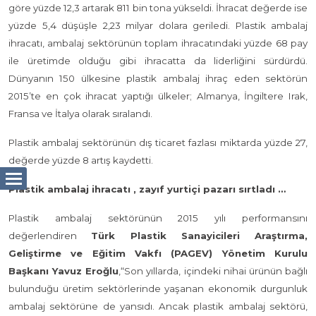
göre yüzde 12,3 artarak 811 bin tona yükseldi. İhracat değerde ise
yüzde 5,4 düşüşle 2,23 milyar dolara geriledi. Plastik ambalaj
ihracatı, ambalaj sektörünün toplam ihracatındaki yüzde 68 pay
ile üretimde olduğu gibi ihracatta da liderliğini sürdürdü.
Dünyanın 150 ülkesine plastik ambalaj ihraç eden sektörün
2015’te en çok ihracat yaptığı ülkeler; Almanya, İngiltere Irak,
Fransa ve İtalya olarak sıralandı.
Plastik ambalaj sektörünün dış ticaret fazlası miktarda yüzde 27,
değerde yüzde 8 artış kaydetti.
Plastik ambalaj ihracatı , zayıf yurtiçi pazarı sırtladı …
Plastik ambalaj sektörünün 2015 yılı performansını
değerlendiren
Türk Plastik Sanayicileri Araştırma,
Geliştirme ve Eğitim Vakfı (PAGEV) Yönetim Kurulu
Başkanı Yavuz Eroğlu
,“Son yıllarda, içindeki nihai ürünün bağlı
bulunduğu üretim sektörlerinde yaşanan ekonomik durgunluk
ambalaj sektörüne de yansıdı. Ancak plastik ambalaj sektörü,