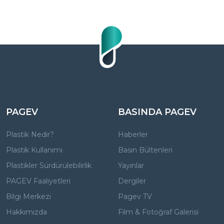
PAGEV
BASINDA PAGEV
Plastik Nedir?
Haberler
Plastik Kullanımı
Basın Bültenleri
Plastikler Sürdürülebilirlik
Yayınlar
PAGEV Faaliyetleri
Dergiler
Bilgi Merkezi
Pagev TV
Hakkımızda
Film & Fotoğraf Galerisi