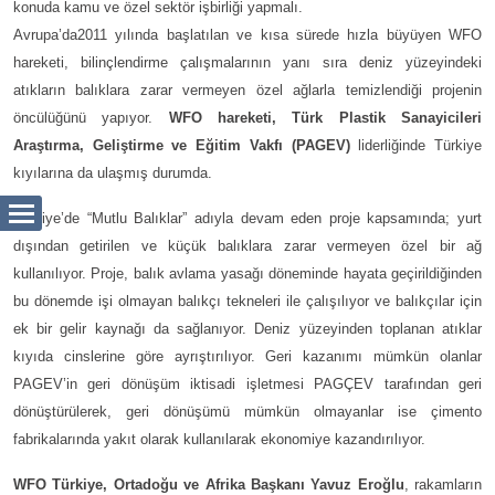
konuda kamu ve özel sektör işbirliği yapmalı.
Avrupa’da2011 yılında başlatılan ve kısa sürede hızla büyüyen WFO
hareketi, bilinçlendirme çalışmalarının yanı sıra deniz yüzeyindeki
atıkların balıklara zarar vermeyen özel ağlarla temizlendiği projenin
öncülüğünü yapıyor.
WFO hareketi, Türk Plastik Sanayicileri
Araştırma, Geliştirme ve Eğitim Vakfı (PAGEV)
liderliğinde Türkiye
kıyılarına da ulaşmış durumda.
Türkiye’de “Mutlu Balıklar” adıyla devam eden proje kapsamında; yurt
dışından getirilen ve küçük balıklara zarar vermeyen özel bir ağ
kullanılıyor. Proje, balık avlama yasağı döneminde hayata geçirildiğinden
bu dönemde işi olmayan balıkçı tekneleri ile çalışılıyor ve balıkçılar için
ek bir gelir kaynağı da sağlanıyor. Deniz yüzeyinden toplanan atıklar
kıyıda cinslerine göre ayrıştırılıyor. Geri kazanımı mümkün olanlar
PAGEV’in geri dönüşüm iktisadi işletmesi PAGÇEV tarafından geri
dönüştürülerek, geri dönüşümü mümkün olmayanlar ise çimento
fabrikalarında yakıt olarak kullanılarak ekonomiye kazandırılıyor.
WFO Türkiye, Ortadoğu ve Afrika Başkanı Yavuz Eroğlu
, rakamların