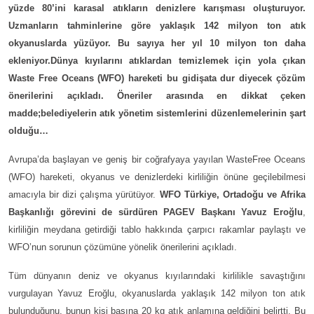
yüzde 80’ini karasal atıkların denizlere karışması oluşturuyor.
Uzmanların tahminlerine göre yaklaşık 142 milyon ton atık
okyanuslarda yüzüyor. Bu sayıya her yıl 10 milyon ton daha
ekleniyor.Dünya kıyılarını atıklardan temizlemek için yola çıkan
Waste Free Oceans (WFO) hareketi bu gidişata dur diyecek çözüm
önerilerini açıkladı. Öneriler arasında en dikkat çeken
madde;belediyelerin atık yönetim sistemlerini düzenlemelerinin şart
olduğu…
Avrupa’da başlayan ve geniş bir coğrafyaya yayılan WasteFree Oceans
(WFO) hareketi, okyanus ve denizlerdeki kirliliğin önüne geçilebilmesi
amacıyla bir dizi çalışma yürütüyor.
WFO Türkiye, Ortadoğu ve Afrika
Başkanlığı görevini de sürdüren PAGEV Başkanı Yavuz Eroğlu
,
kirliliğin meydana getirdiği tablo hakkında çarpıcı rakamlar paylaştı ve
WFO’nun sorunun çözümüne yönelik önerilerini açıkladı.
Tüm dünyanın deniz ve okyanus kıyılarındaki kirlilikle savaştığını
vurgulayan Yavuz Eroğlu, okyanuslarda yaklaşık 142 milyon ton atık
bulunduğunu, bunun kişi başına 20 kg atık anlamına geldiğini belirtti. Bu