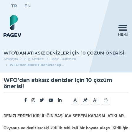
TR
EN
MENÜ
WFO’DAN ATIKSIZ DENIZLER IÇIN 10 ÇÖZÜM ÖNERISI!
Anasayfa
Bilgi Merkezi
Basın Bültenleri
WFO’dan atıksız denizler için 10 çözüm önerisi!
WFO’dan atıksız denizler için 10 çözüm
önerisi!
DENİZLERDEKİ KİRLİLİĞİN BAŞLICA SEBEBİ KARASAL ATIKLAR…
Okyanus ve denizlerdeki kirlilik tehlikeli bir boyuta ulaştı. Kirliliğin