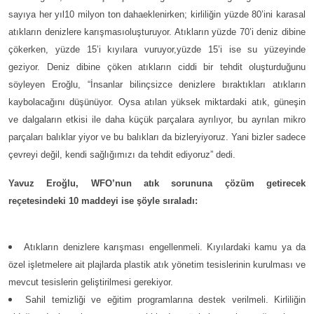
sayıya her yıl10 milyon ton dahaeklenirken; kirliliğin yüzde 80’ini karasal
atıkların denizlere karışmasıoluşturuyor. Atıkların yüzde 70’i deniz dibine
çökerken, yüzde 15’i kıyılara vuruyor,yüzde 15’i ise su yüzeyinde
geziyor. Deniz dibine çöken atıkların ciddi bir tehdit oluşturduğunu
söyleyen Eroğlu, “İnsanlar bilinçsizce denizlere bıraktıkları atıkların
kaybolacağını düşünüyor. Oysa atılan yüksek miktardaki atık, güneşin
ve dalgaların etkisi ile daha küçük parçalara ayrılıyor, bu ayrılan mikro
parçaları balıklar yiyor ve bu balıkları da bizleryiyoruz. Yani bizler sadece
çevreyi değil, kendi sağlığımızı da tehdit ediyoruz” dedi.
Yavuz Eroğlu, WFO’nun atık sorununa çözüm getirecek
reçetesindeki 10 maddeyi ise şöyle sıraladı:
Atıkların denizlere karışması engellenmeli. Kıyılardaki kamu ya da
özel işletmelere ait plajlarda plastik atık yönetim tesislerinin kurulması ve
mevcut tesislerin geliştirilmesi gerekiyor.
Sahil temizliği ve eğitim programlarına destek verilmeli. Kirliliğin