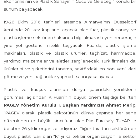
Ekonomisinin ve Plastik Sanayinin Gücü ve Geleceği” konulu bir
sunum da yapacak.
19-26 Ekim 2016 tarihleri arasında Almanya’nın Düsseldorf
kentinde 20. kez kapılarını açacak olan fuar, plastik sanayi ve
plastik işleme sektörleri hakkında bilgi almak isteyen herkes için
yine yol gösterici nitelik taşıyacak. Fuarda; plastik işleme
makinaları, plastik ve plastik ürünler, teçhizat, hammadde,
yardımcı malzemeler ve aletler sergilenecek. Türk firmaları da,
ürünlerini ve şirketlerini tanıtma, sektördeki en son yenilikleri
görme ve yeni bağlantılar yapma fırsatını yakalayacak.
Plastik ve kauçuk alanında dünya çapındaki yeniliklerin
görülmesi açısından K Fuarı’nın büyük önem taşıdığı belirten
PAGEV Yönetim Kurulu 1. Başkan Yardımcısı Ahmet Meriç
,
“PAGEV olarak, plastik sektörünün dünya çapında her sene
düzenlenen en büyük ikinci fuarı olan PlastEuraisa’yı TÜYAP ile
beraber 26 yıldır organize ediyoruz. Diğer taraftan sektörün en
büyük plastik fuarı olan “K” yı kaliteli bir organizasyon ile sektör